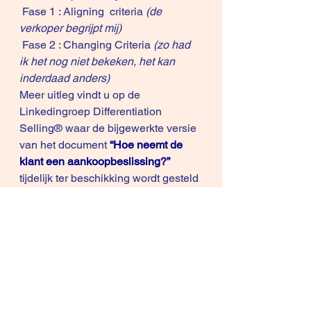
 Fase 1 : Aligning  criteria 
(de 
verkoper begrijpt mij)
 Fase 2 : Changing Criteria 
(zo had 
ik het nog niet bekeken, het kan 
inderdaad anders)
Meer uitleg vindt u op de 
Linkedingroep 
Differentiation 
Selling®
 waar de bijgewerkte versie 
van het document
 “Hoe neemt de 
klant een aankoopbeslissing?”
tijdelijk ter beschikking wordt gesteld 
(nog enkel verkrijgbaar op aanvraag 
per mail) .
De deelnemers van de seminars 
krijgen het nog eens apart 
doorgestuurd deze week per mail. 
Het document is aanvullend 
materiaal voor de seminarie-manual 