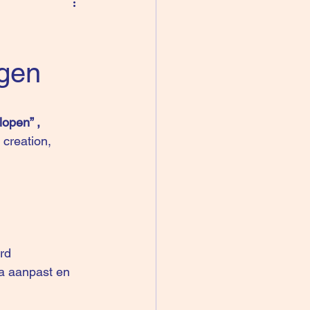
agen
lopen” , 
 creation, 
rd 
ia aanpast en 