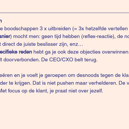
n
 boodschappen 3 x uitbreiden (= 3x hetzelfde vertellen
anier
) mocht men: geen tijd hebben (reflex-reactie), de n
t direct de juiste beslisser zijn, enz…
ecifieke reden
 hebt ga je ook deze objecties overwinnen. 
rdt doorverbonden. De CEO/CXO belt terug.
reëren en je voelt je geroepen om desnoods tegen de klan
er te krijgen. Dat is niet pushen maar verhelderen. De vi
et focus op de klant, je praat niet over jezelf. 