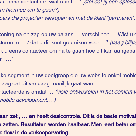
k u eens contacteer: wist u dat …” (
stel dat jij een oploss
 om hiermee om te gaan?)
opers die projecten verkopen en met de klant “partneren”.
ekening na en zag op uw balans … verschijnen … Wist u da
teren in  …/ dat u dit kunt gebruiken voor …” 
(vaag blijv
 ik u eens contacteer om na te gaan hoe dit kan aangepak
om  …”
rijke segment in uw doelgroep die uw website enkel mobi
Ik zag dat dit vandaag moeilijk gaat want …
ntacteerde is omdat … 
(visie ontwikkelen in het domein 
, mobile development,…)
 aan zet , … en heeft dealcontrole. Dit is de beste motivat
 zetten. Resultaten worden haalbaar. Men leert beter o
e flow in de verkoopervaring.