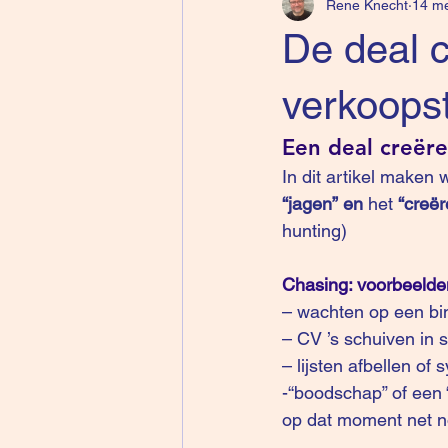
Rene Knecht
14 me
De deal c
verkoopst
Een deal creëre
In dit artikel maken
“jagen” en
 het 
“creër
hunting)
Chasing: voorbeelde
– wachten op een b
– CV ’s schuiven in s
– lijsten afbellen o
-“boodschap” of een “
op dat moment net no