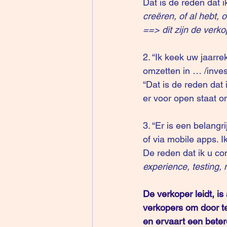
Dat is de reden dat i
creëren, of al hebt,
==> dit zijn de verk
2. “Ik keek uw jaarr
omzetten in … /inves
“Dat is de reden dat
er voor open staat 
3. “Er is een belang
of via mobile apps. 
De reden dat ik u co
experience, testing
De verkoper leidt, is
verkopers om door te
en ervaart een beter