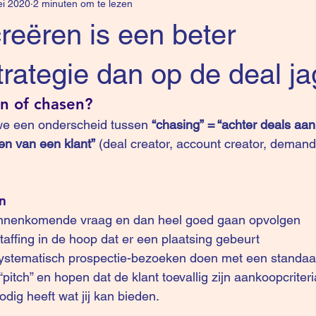
i 2020
2 minuten om te lezen
reëren is een beter
rategie dan op de deal j
n of chasen?
 we een onderscheid tussen 
“chasing” = “achter deals aan
en van een klant” 
(deal creator, account creator, demand
n
innenkomende vraag en dan heel goed gaan opvolgen
taffing in de hoop dat er een plaatsing gebeurt
f systematisch prospectie-bezoeken doen met een standaa
pitch” en hopen dat de klant toevallig zijn aankoopcriter
dig heeft wat jij kan bieden. 