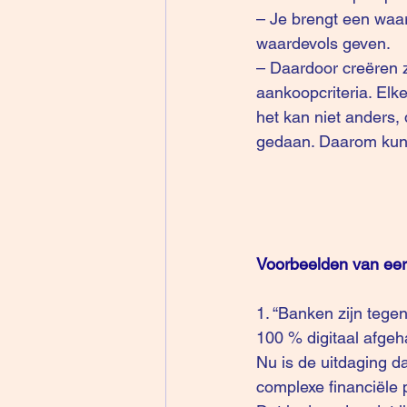
– Je brengt een waard
waardevols geven.
– Daardoor creëren zi
aankoopcriteria. Elke
het kan niet anders, 
gedaan. Daarom kun je
Voorbeelden van eers
1. “Banken zijn teg
100 % digitaal afg
Nu is de uitdaging d
complexe financiële