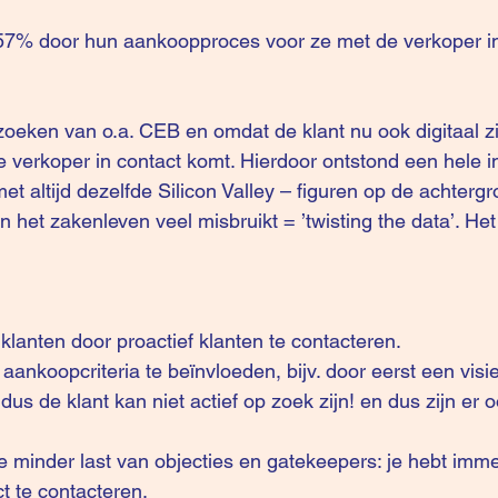
r 57% door hun aankoopproces voor ze met de verkoper in
eken van o.a. CEB en omdat de klant nu ook digitaal zi
e verkoper in contact komt. Hierdoor ontstond een hele 
et altijd dezelfde Silicon Valley – figuren op de achtergr
n het zakenleven veel misbruikt = ’twisting the data’. Het
klanten door proactief klanten te contacteren.
e aankoopcriteria te beïnvloeden, bijv. door eerst een visi
 dus de klant kan niet actief op zoek zijn! en dus zijn er 
 minder last van objecties en gatekeepers: je hebt imm
 te contacteren. 