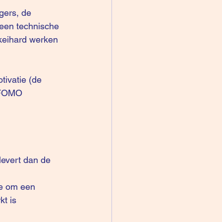
gers, de 
 een technische 
 keihard werken 
tivatie (de 
FOMO 
levert dan de 
de om een 
t is 