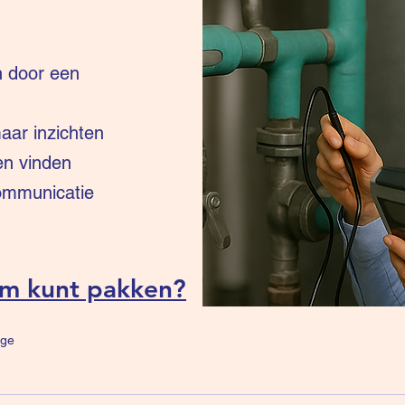
n door een
ar inzichten
en vinden
communicatie
um kunt pakken?
ge