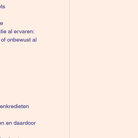
ts 
e 
ie al ervaren: 
 of onbewust al 
enkredieten 
en en daardoor 