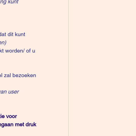
ing kunt 
t dit kunt 
en)
t worden/ of u 
el zal bezoeken 
van user 
ie voor 
mgaan met druk 