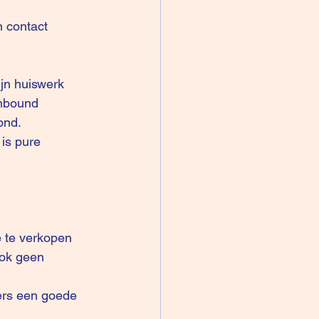
 contact 
jn huiswerk 
inbound 
ond. 
 is pure 
e te verkopen 
ook geen 
ers een goede 