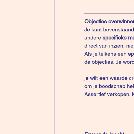
Objecties overwinne
Je kunt bovenstaande
andere 
specifieke m
direct van inzien, nie
Als je telkens een 
sp
de objecties. Je wo
je wilt een waarde c
om je boodschap held
Assertief verkopen. M