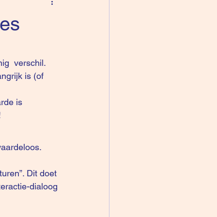
ces
ig  verschil.
grijk is (of 
rde is  
!
waardeloos. 
teractie-dialoog 