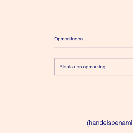
Opmerkingen
Plaats een opmerking...
De Illusie Van Klanten Dat Ze
Zelf Beslissen
(handelsbenamin