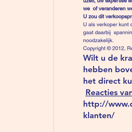
uzelf, uw expertise e
we  of veranderen we
U zou dit verkoopsp
U als verkoper kunt d
gaat daarbij  spannin
noodzakelijk.
Copyright © 2012, R
Wilt u de kra
hebben bove
het direct k
Reacties va
http://www.d
klanten/