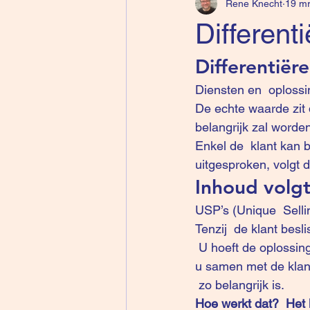
Rene Knecht
19 mr
Different
Differentiër
Diensten en  oplossin
De echte waarde zit d
belangrijk zal worden
Enkel de  klant kan 
uitgesproken, volgt d
Inhoud volgt
USP’s (Unique  Selli
Tenzij  de klant besli
 U hoeft de oplossing dan niet meer te  creëren of de klant in die richting te “sturen”. Dit doet 
u samen met de klant
 zo belangrijk is.
Hoe werkt dat?  Het 