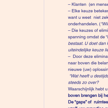
– Klanten  (en mens
– Elke keuze betekent
want u weet  niet ze
onderhandelen. (
“Wil
– Die keuzes of elimi
spanning omdat de “id
bestaat. U doet dan k
uiteindelijke keuze l
–  Door deze eliminat
naar boven die belangr
nieuwe (uw) oplossin
“Wat heeft u destij
steeds zo over? 
Waarschijnlijk hebt u
boven brengen bij h
De “gaps” of  ruimte