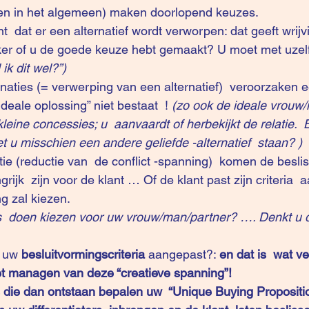
en in het algemeen) maken doorlopend keuzes.
  dat er een alternatief wordt verworpen: dat geeft wrij
ker of u de goede keuze hebt gemaakt? U moet met uzelf
 ik dit wel?”)
naties (= verwerping van een alternatief)  veroorzaken ee
eale oplossing” niet bestaat  !
 (zo ook de ideale vrouw/
leine concessies; u  aanvaardt of herbekijkt de relatie.  B
iet u misschien een andere geliefde -alternatief  staan? )
ie (reductie van  de conflict -spanning)  komen de besliss
ijk  zijn voor de klant … Of de klant past zijn criteria  a
g zal kiezen.
ds  doen kiezen voor uw vrouw/man/partner? …. Denkt u 
 uw 
besluitvormingscriteria
 aangepast?: 
en dat is  wat v
et managen van deze “creatieve spanning”!
s die dan ontstaan bepalen uw  “Unique Buying Propositio