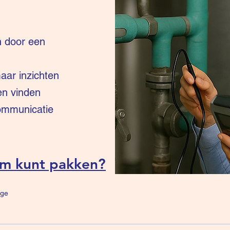
n door een
ar inzichten
en vinden
communicatie
um kunt pakken?
ge