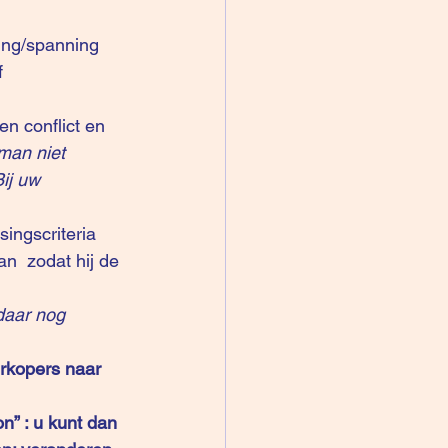
ving/spanning 
  
n conflict en 
man niet 
ij uw 
ingscriteria 
an  zodat hij de 
daar nog 
erkopers naar 
n” : u kunt dan 