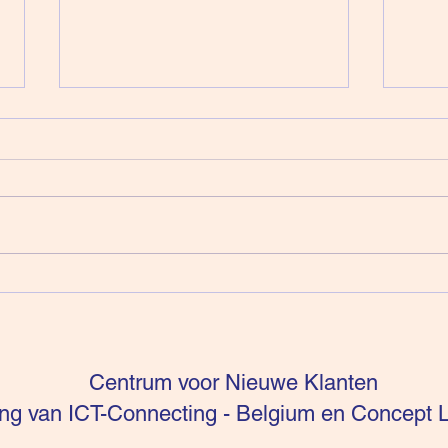
Intuïtie is niet te sturen (deel
Verko
16)
Ener
Centrum voor Nieuwe Klanten
g van ICT-Connecting - Belgium en Concept L