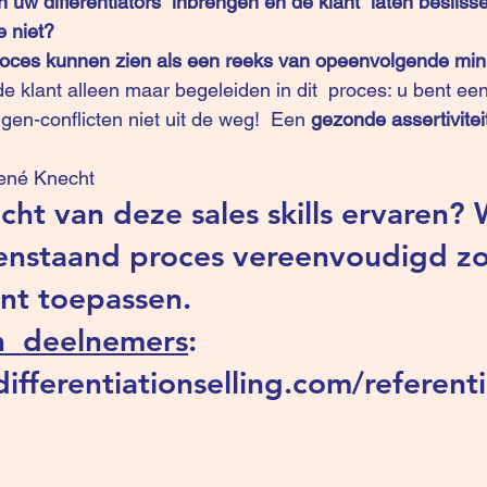
n uw differentiators  inbrengen en de klant  laten beslis
 niet? 
roces kunnen zien als een reeks van opeenvolgende mini
e klant alleen maar begeleiden in dit  proces: u bent een 
gen-conflicten niet uit de weg!  Een
 gezonde assertivitei
ené Knecht
cht van deze sales skills ervaren? W
nstaand proces vereenvoudigd zo
unt toepassen.
n  deelnemers
: 
ifferentiationselling.com/referenti