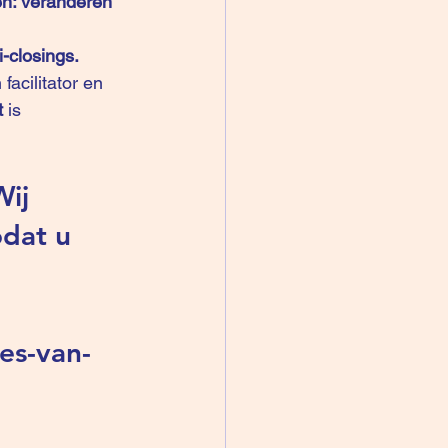
sen: veranderen 
-closings.
facilitator en 
t
 is 
ij 
dat u 
es-van-