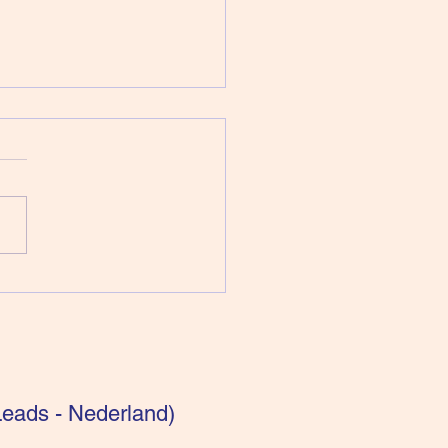
pen voor intuïtieven:
getisch bekeken
eads - Nederland)