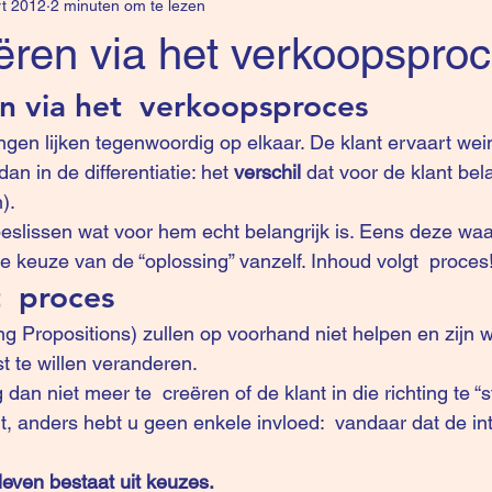
t 2012
2 minuten om te lezen
iëren via het verkoopspro
en via het  verkoopsproces
gen lijken tegenwoordig op elkaar. De klant ervaart wein
an in de differentiatie: het 
verschil 
dat voor de klant belan
).
beslissen wat voor hem echt belangrijk is. Eens deze waa
e keuze van de “oplossing” vanzelf. Inhoud volgt  proces
  proces 
ng Propositions) zullen op voorhand niet helpen en zijn 
st te willen veranderen. 
, anders hebt u geen enkele invloed:  vandaar dat de 
in
leven bestaat uit keuzes.