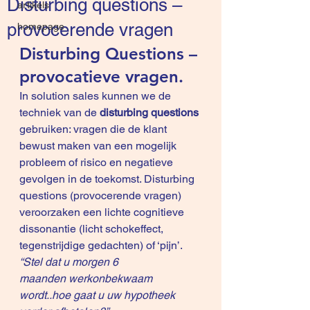
Disturbing questions –
artikels
provocerende vragen
homepage
Disturbing Questions – 
provocatieve vragen.
In solution sales kunnen we de 
techniek van de 
disturbing questions 
gebruiken: vragen die de klant 
bewust maken van een mogelijk 
probleem of risico en negatieve 
gevolgen in de toekomst. Disturbing 
questions (provocerende vragen) 
veroorzaken een lichte 
cognitieve 
dissonantie
 (licht schokeffect, 
tegenstrijdige gedachten) of ‘pijn’.
“Stel dat u morgen 6 
maanden werkonbekwaam 
wordt..hoe gaat u uw hypotheek 