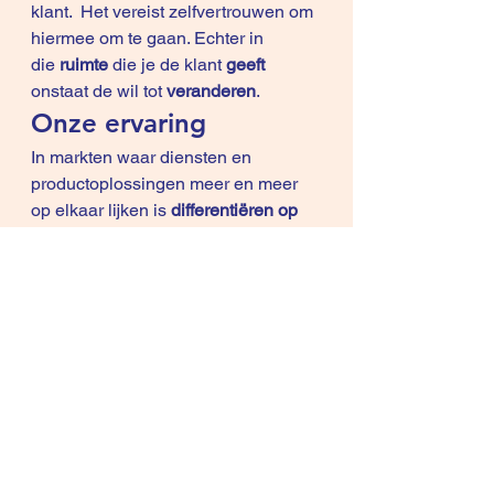
klant.  Het vereist zelfvertrouwen om 
hiermee om te gaan. Echter in 
die 
ruimte
 die je de klant 
geeft
onstaat de wil tot 
veranderen
.
Onze ervaring
In markten waar diensten en 
productoplossingen meer en meer 
op elkaar lijken is 
differentiëren op 
inhoud
 minder effectief en 
zelfs 
zinloos
 als uw diensten aan 
het 
commoditiseren
 zijn ==> 
Hierdoor is in de crisisperiode van 
2008 de methode Differentiation 
Selling onstaan : we focussen ons 
100% op de klant en de “change” ( 
d.w.z. veranderen van leverancier of 
van de huidige manier van werken )  
bij de klant.