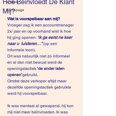
Hoe Beïnvloedt De Klant
artikels
Mij?
homepage
Wat is voorspelbaar aan mij?
Vroeger zag ik een accountmanager 
2x/ jaar en op voorhand wist ik hoe 
hij ging openen:
 ‘ik ga eerst ne keer 
naar u  luisteren…”
 (op een 
informele toon).
Dit was natuurlijk niet zo informeel 
en al dan niet bewust werd de 
openingstactiek
 ‘de ander laten 
openen’
gebruikt.  
Omdat deze verkoper altijd maar 
dezelfde openingstactiek gebruikte 
werd hij voorspelbaar.
Ik was mentaal al gewapend, hij kon 
mij niet meer beïnvloeden. Ik was 