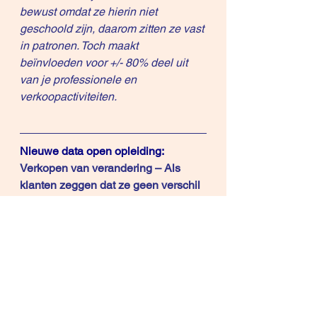
bewust omdat ze hierin niet 
geschoold zijn, daarom zitten ze vast 
in patronen. Toch maakt 
beïnvloeden voor +/- 80% deel uit 
van je professionele en 
verkoopactiviteiten.
Nieuwe data open opleiding:   
Verkopen van verandering – Als 
klanten zeggen dat ze geen verschil 
zien met je concurrenten
Verkopen 
van verandering2 avondsessies27/2 
– 6/318.30 – 21.30Kortrijk        OF1 
dag24/apr09.30 – 16.30Gent
Wil je dit leren?
 Ontvang 
de 
inschrijvingslink
 door een mail te 
sturen  naar 
rene.knecht@ict-