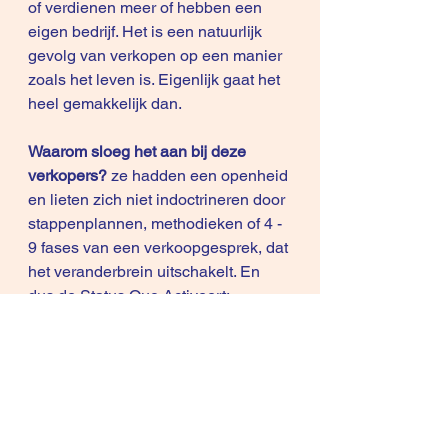
of verdienen meer of hebben een 
eigen bedrijf. Het is een natuurlijk 
gevolg van verkopen op een manier 
zoals het leven is. Eigenlijk gaat het 
heel gemakkelijk dan.
Waarom sloeg het aan bij deze 
verkopers? 
ze hadden een openheid 
en lieten zich niet indoctrineren door 
stappenplannen, methodieken of 4 - 
9 fases van een verkoopgesprek, dat 
het veranderbrein uitschakelt. En 
dus de Status Quo Activeert: 
weerstanden, objecties, uitstel/afstel.
Om contact te maken met dat 
veranderbrein van jouw klant zul je 
ook contact moeten maken met jouw 
eigen veranderbrein!
 Biologen, 