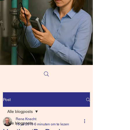
Post
Alle blogposts
Rene Knecht
Alle blogposts
16 jul 2019
6 minuten om te lezen