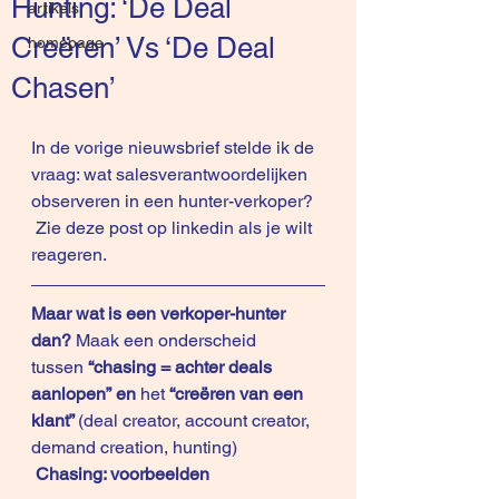
Hunting: ‘De Deal
artikels
Creëren’ Vs ‘De Deal
homepage
Chasen’
In de vorige nieuwsbrief stelde ik de 
vraag: wat salesverantwoordelijken 
observeren in een hunter-verkoper?
 Zie deze 
post 
op
 linkedin
 als je wilt 
reageren.
Maar wat is een verkoper-hunter 
dan? 
Maak een onderscheid 
tussen 
“chasing = achter deals 
aanlopen” en
 het 
“creëren van een 
klant” 
(deal creator, account creator, 
demand creation, hunting)
Chasing: voorbeelden