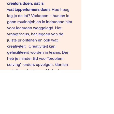
creators doen, dat is 
wat topperformers doen
. Hoe hoog 
leg je de lat? Verkopen – hunten is 
geen routinejob en is inderdaad niet 
voor iedereen weggelegd. Het 
vraagt focus, het leggen van de 
juiste prioriteiten en ook wat 
creativiteit.  Creativiteit kan 
gefaciliteerd worden in teams. Dan 
heb je minder tijd voor “problem 
solving”, orders opvolgen, klanten 
nabellen, chatten, … Als je deze 
activiteiten niet laat vallen of anders 
gaat organiseren dan gaat het 
inderdaad niet lukken. 
Bespreek deze mail op de volgende 
sales meeting
 als dit resoneert en/of 
als je dit niet ervaart in je huidige 
sales omgeving maar wel de 