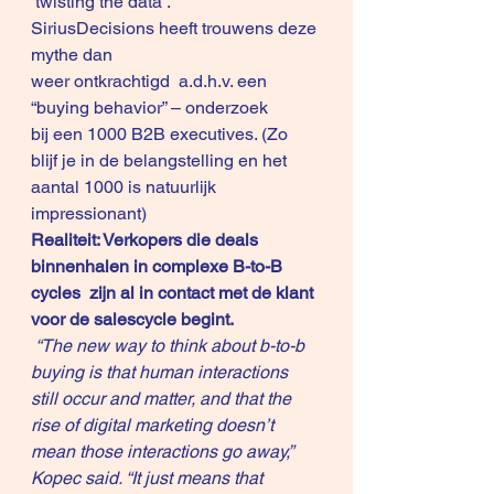
’twisting the data’. 
SiriusDecisions
 heeft trouwens deze 
mythe dan 
weer ontkrachtigd  a.d.h.v. een 
“buying behavior” – onderzoek 
bij een 1000 B2B executives. (Zo 
blijf je in de belangstelling en het 
aantal 1000 is natuurlijk 
impressionant)
Realiteit: Verkopers die deals 
binnenhalen in complexe B-to-B 
cycles  zijn al in contact met de klant 
voor de salescycle begint. 
“The new way to think about b-to-b 
buying is that human interactions 
still occur and matter, and that the 
rise of digital marketing doesn’t 
mean those interactions go away,” 
Kopec said. “It just means that 