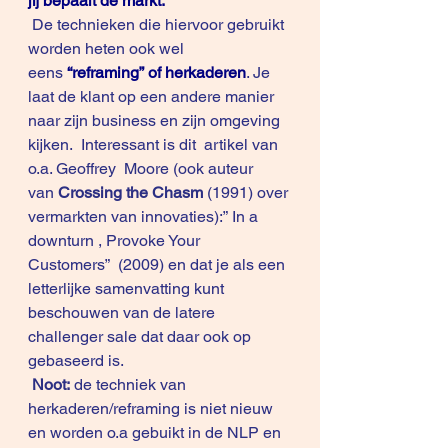
jij bepaalt de markt.
 De technieken die hiervoor gebruikt 
worden heten ook wel 
eens 
“reframing” of herkaderen
. Je 
laat de klant op een andere manier 
naar zijn business en zijn omgeving 
kijken.  Interessant is dit  artikel van 
o.a. Geoffrey  Moore (ook auteur 
van 
Crossing the Chasm
 (1991) over 
vermarkten van innovaties):” 
In a 
downturn , Provoke Your 
Customers
”  (2009) en dat je als een 
letterlijke samenvatting kunt 
beschouwen van de latere  
challenger sale dat daar ook op 
gebaseerd is. 
Noot:
 de techniek van  
herkaderen/reframing is niet nieuw 
en worden o.a gebuikt in de NLP en 