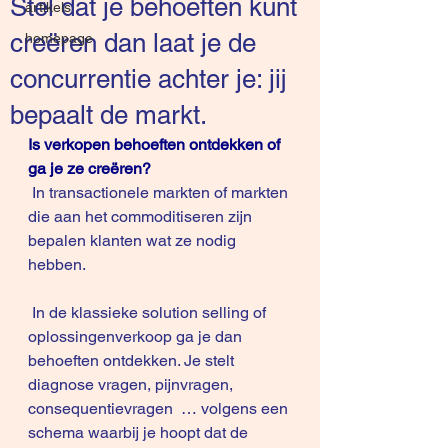
Stel dat je behoeften kunt
artikels
creëren dan laat je de
homepage
concurrentie achter je: jij
bepaalt de markt.
Is verkopen behoeften ontdekken of 
ga je ze creëren?
 In transactionele markten of markten 
die aan het commoditiseren zijn 
bepalen klanten wat ze nodig 
hebben. 
 In de klassieke solution selling of 
oplossingenverkoop ga je dan 
behoeften ontdekken. Je stelt 
diagnose vragen, pijnvragen, 
consequentievragen  … volgens een 
schema waarbij je hoopt dat de 