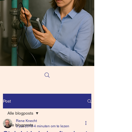
Post
Alle blogposts
Rene Knecht
Alle blogposts
3 jan 2018
4 minuten om te lezen