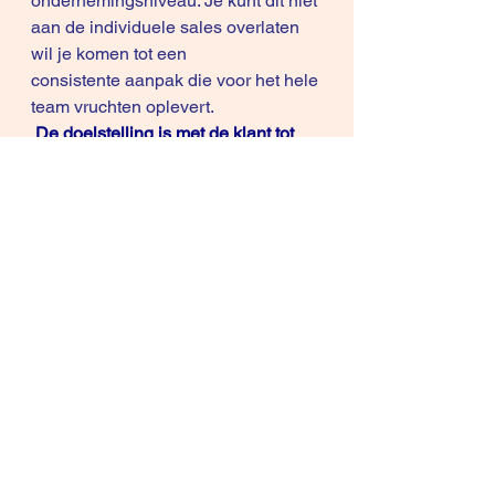
ondernemingsniveau. Je kunt dit niet 
aan de individuele sales overlaten 
wil je komen tot een 
consistente aanpak die voor het hele 
team vruchten oplevert.
De doelstelling is met de klant tot 
een gemeenschappelijke visie te 
komen in die zin van:
 “Ja dat is waar , wij hadden dat nog 
niet zo bekeken. 
 We zouden daarom dit zeker 
moeten herbekijken…”
Voorwaarde om deze aanpak te 
doen slagen:
 De klant moet het probleem als zijn 
probleem herkennen. Daar ligt de 