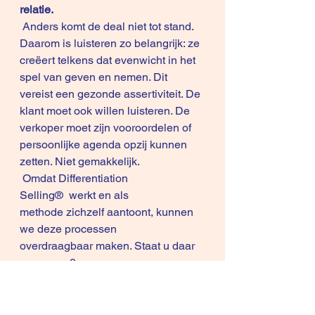
relatie.
 Anders komt de deal niet tot stand. 
Daarom is luisteren zo belangrijk: ze 
creëert telkens dat evenwicht in het 
spel van geven en nemen. Dit 
vereist een gezonde assertiviteit. De 
klant moet ook willen luisteren. De 
verkoper moet zijn vooroordelen of 
persoonlijke agenda opzij kunnen 
zetten. Niet gemakkelijk.
 Omdat Differentiation 
Selling®  werkt en als 
methode zichzelf aantoont, kunnen 
we deze processen 
overdraagbaar maken. Staat u daar 
open voor?
Leer een salesproces effectief 
managen van collega-topverkopers
Klik hier voor het 
gedetailleerd 