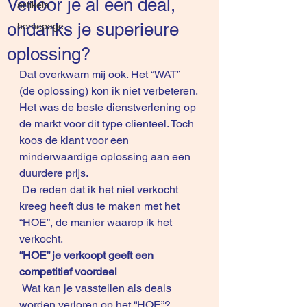
Verloor je al een deal,
artikels
ondanks je superieure
homepage
oplossing?
Dat overkwam mij ook. Het “WAT” 
(de oplossing) kon ik niet verbeteren. 
Het was de beste dienstverlening op 
de markt voor dit type clienteel. Toch 
koos de klant voor een 
minderwaardige oplossing aan een 
duurdere prijs.
 De reden dat ik het niet verkocht 
kreeg heeft dus te maken met het 
“HOE”, de manier waarop ik het 
verkocht.
“HOE” je verkoopt geeft een 
competitief voordeel
 Wat kan je vasstellen als deals 
worden verloren op het “HOE”?