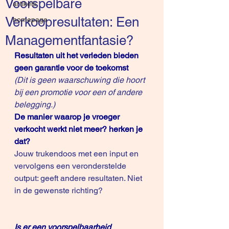
Voorspelbare
artikels
Verkoopresultaten: Een
homepage
Managementfantasie?
Resultaten uit het verleden bieden 
geen garantie voor de toekomst
(Dit is geen waarschuwing die hoort 
bij een promotie voor een of andere 
belegging.)
De manier waarop je vroeger 
verkocht werkt niet meer? herken je 
dat?
Jouw trukendoos met een input en 
vervolgens een veronderstelde 
output: geeft andere resultaten. Niet 
in de gewenste richting?
Is er een voorspelbaarheid 