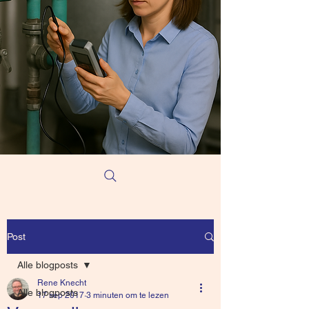
Post
Alle blogposts
Rene Knecht
Alle blogposts
17 sep 2017
3 minuten om te lezen