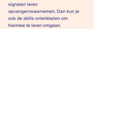
signalen leren 
opvangen/waarnemen. Dan kun je 
ook de skills ontwikkelen om 
hiermee te leren omgaan.
Verkopen is niet alleen 
mensenwerk, het is maatwerk.
Daarom heb je verkopers nodig.
In deze
seminars
 leer je de skills om 
op elk moment in te schatten wat er 
gebeurt bij jouw prospect/klant zodat 
je ‘on the spot’ kunt bijsturen en 
werkt naar een resultaat.
Stap voor stap maar wel vooruit.
Als deze aanpak iets voor jou is en 
je wilt weten hoe je dit in de praktijk 
kunt brengen contacteer me 
vrijblijvend per 
mail
 voor een gratis 