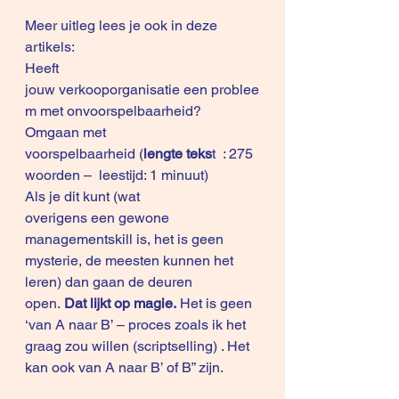
Meer uitleg lees je ook in deze 
artikels:
Heeft 
jouw verkooporganisatie een problee
m met onvoorspelbaarheid?
Omgaan met 
voorspelbaarheid
 (
lengte teks
t  : 275 
woorden –  leestijd: 1 minuut)
Als je dit kunt (wat 
overigens een gewone 
managementskill is, het is geen 
mysterie, de meesten kunnen het 
leren) dan gaan de deuren 
open.
 Dat lijkt op magie.
 Het is geen 
‘van A naar B’ – proces zoals ik het 
graag zou willen (scriptselling) . Het 
kan ook van A naar B’ of B” zijn. 