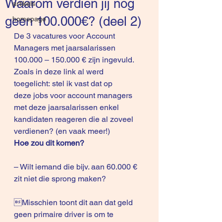
Waarom verdien jij nog
artikels
geen 100.000€? (deel 2)
homepage
De 
3 vacatures voor Account 
Managers
 met jaarsalarissen 
100.000 – 150.000 € zijn ingevuld.
Zoals in deze 
link
 al werd 
toegelicht: stel ik vast dat op 
deze jobs voor account managers 
met deze jaarsalarissen enkel 
kandidaten reageren die al zoveel 
verdienen? (en vaak meer!)
Hoe zou dit komen?
– Wilt iemand die bijv. aan 60.000 € 
zit niet die sprong maken? 
Misschien toont dit aan dat geld 
geen primaire driver is om te 