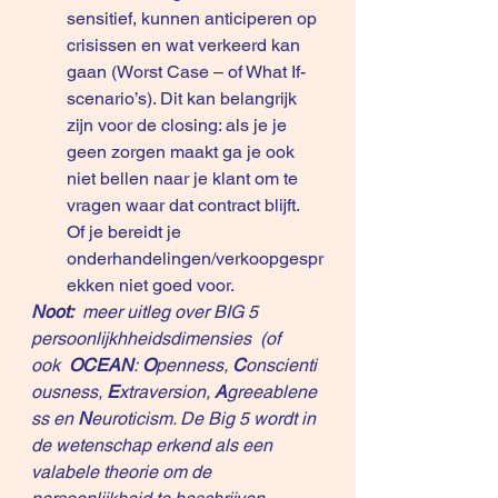
sensitief, kunnen anticiperen op 
crisissen en wat verkeerd kan 
gaan (Worst Case – of What If- 
scenario’s). Dit kan belangrijk 
zijn voor de closing: als je je 
geen zorgen maakt ga je ook 
niet bellen naar je klant om te 
vragen waar dat contract blijft. 
Of je bereidt je 
onderhandelingen/verkoopgespr
ekken niet goed voor.
Noot: 
meer uitleg over BIG 5 
persoonlijkhheidsdimensies
  (of 
ook  
OCEAN
: 
O
penness, 
C
onscienti
ousness, 
E
xtraversion, 
A
greeablene
ss en 
N
euroticism. De Big 5 wordt in 
de wetenschap erkend als een 
valabele theorie om de 