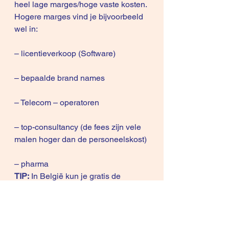
heel lage marges/hoge vaste kosten.
Hogere marges vind je bijvoorbeeld 
wel in:
– licentieverkoop (Software) 
– bepaalde brand names
– Telecom – operatoren
– top-consultancy (de fees zijn vele 
malen hoger dan de personeelskost)
– pharma
TIP:
 In België kun je gratis de 
jaarrekeningen van organisaties 
raadplegen via de Nationale Bank – 
NBB (
balanscentrale Nationale 
Bank
) via het BTW-nummer of 