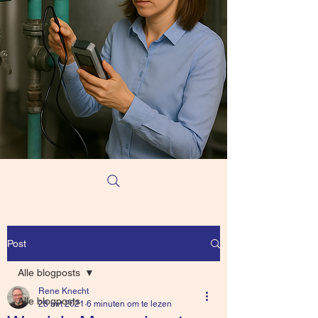
Post
Alle blogposts
Rene Knecht
Alle blogposts
28 mrt 2021
6 minuten om te lezen