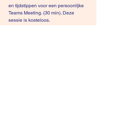
en tijdstippen voor een persoonlijke 
Teams Meeting. (30 min). Deze 
sessie is kosteloos. 
Succes in de verkoop, grts, Rene 
Knecht en Vera de Rave 
Copyright © 2021 René Knecht
Afgelopen weken verscheen de 
reeks 
‘Imaginatie en Creativiteit zijn 
de topskills voor de 21e eeuw
‘  
Deel 1
, 
Deel 2
 ,
Deel 3
, 
Deel 4
, 
Deel 
5
 ,
 Deel 6
 , 
Deel 7
, 
Deel 8
, 
Deel 9
, 
Deel 10
,  
Deel 11
, 
deel 12
en 
deel 13
Waarom blijven organisaties 
investeren in salesmethoden? en 
waarom niet in creativiteit?
==> Virtuele koffie