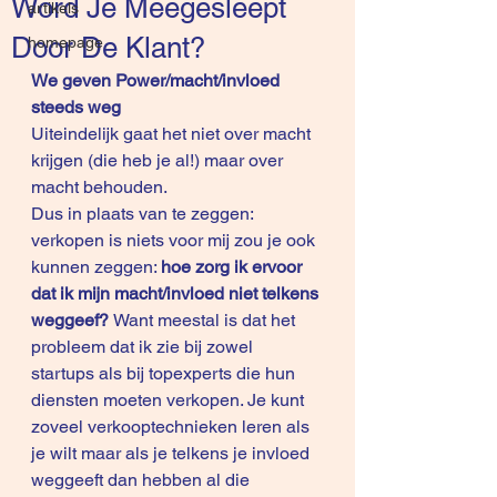
Word Je Meegesleept
artikels
Door De Klant?
homepage
We geven Power/macht/invloed 
steeds weg
Uiteindelijk gaat het niet over macht 
krijgen (die heb je al!) maar over 
macht behouden. 
Dus in plaats van te zeggen: 
verkopen is niets voor mij zou je ook 
kunnen zeggen: 
hoe zorg ik ervoor 
dat ik mijn macht/invloed niet telkens 
weggeef? 
Want meestal is dat het 
probleem dat ik zie bij zowel 
startups als bij topexperts die hun 
diensten moeten verkopen. Je kunt 
zoveel verkooptechnieken leren als 
je wilt maar als je telkens je invloed 
weggeeft dan hebben al die 