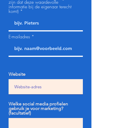
zijn dat deze waardevolle
informatie bij de eigenaar terecht
komt)
E-mailadres
Website
Welke social media profielen
gebruik je voor marketing?
(facultatief)