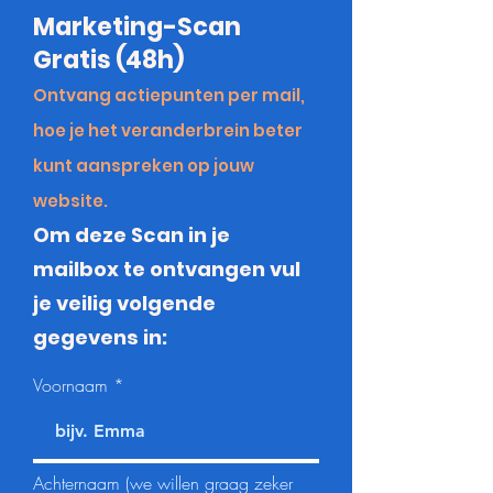
Marketing-Scan
Gratis (48h)
Ontvang actiepunten per mail,
hoe je het veranderbrein beter
kunt aanspreken op jouw
website.
Om deze Scan in je
mailbox te ontvangen vul
je veilig volgende
gegevens in:
Voornaam
Achternaam (we willen graag zeker