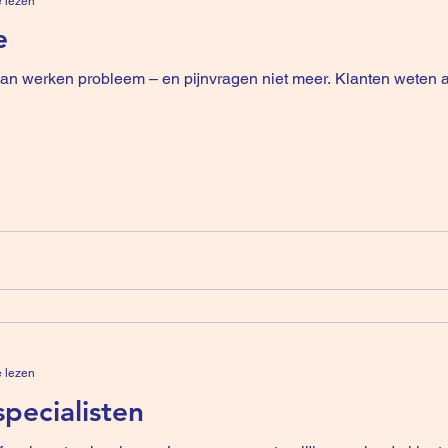
e lezen
e
dan werken probleem – en pijnvragen niet meer. Klanten weten a
e lezen
pecialisten