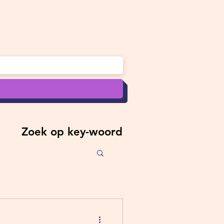
Zoek op key-woord
Zoek op key-woord