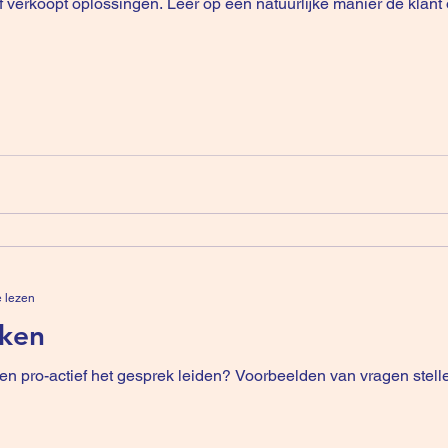
natuurlijke manier de klant overtuigen vanuit je eigen
e lezen
eken
en pro-actief het gesprek leiden? Voorbeelden van vragen stell