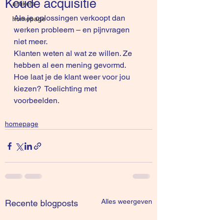
Koude acquisitie
artikels
Als je oplossingen verkoopt dan 
homepage
werken probleem – en pijnvragen 
niet meer.
Klanten weten al wat ze willen. Ze 
hebben al een mening gevormd. 
Hoe laat je de klant weer voor jou 
kiezen?  Toelichting met 
voorbeelden.
homepage
Alles weergeven
Recente blogposts