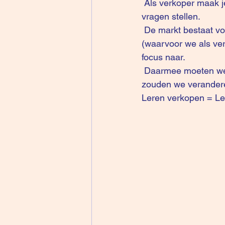
 Als verkoper maak je de klant eerst veranderingsbereid. En daarvoor moet je de juiste 
vragen stellen.
 De markt bestaat voor 3% uit actief zoekende klanten (mogelijks zelfs minder). Die 97% 
(waarvoor we als ver
focus naar.
 Daarmee moeten we eerst een gemeenschappelijke visie creëren : Waarom willen of 
zouden we verandere
Leren verkopen = Ler