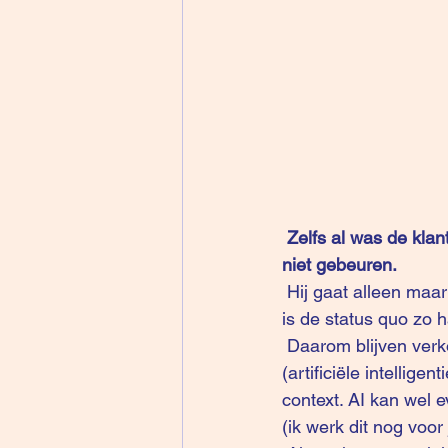
Zelfs al was de klant
niet gebeuren. 
 Hij gaat alleen maar zoeken naar bevestiging van wat hij al weet of denkt te weten. Daarom 
is de status quo zo 
 Daarom blijven verkopers nodig. Daarom zal “koude acquisitie” belangrijk blijven. AI 
(artificiële intellig
context. AI kan wel 
(ik werk dit nog voor j