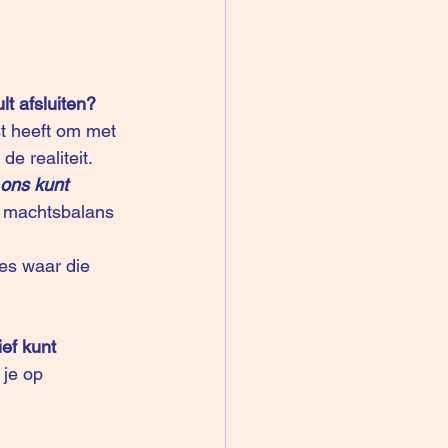
lt afsluiten?
st heeft om met 
e realiteit.
 ons kunt 
e machtsbalans 
ef kunt 
 je op 