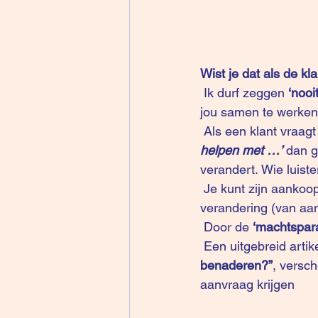
Wist je dat als de kl
 Ik durf zeggen 
‘nooit
jou samen te werken 
 Als een klant vraag
helpen met …’ 
dan g
verandert. Wie luister
 Je kunt zijn aankoopcriteria niet meer veranderen. Er is geen 2-richtingsproces waar die 
verandering (van aan
 Door de 
‘machtspar
 Een uitgebreid artik
benaderen?”
, versc
aanvraag krijgen