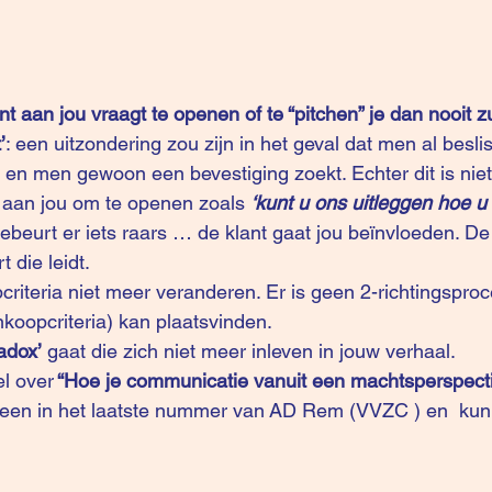
ant aan jou vraagt te openen of te “pitchen” je dan nooit zu
’
: een uitzondering zou zijn in het geval dat men al besli
en men gewoon een bevestiging zoekt. Echter dit is niet d
t aan jou om te openen zoals 
‘kunt u ons uitleggen hoe u
ebeurt er iets raars … de klant gaat jou beïnvloeden. D
t die leidt.
koopcriteria) kan plaatsvinden.
adox’
 gaat die zich niet meer inleven in jouw verhaal.
el over
 “Hoe je communicatie vanuit een machtsperspecti
heen in het laatste nummer van 
AD Rem
 (
VVZC
 ) en  kun