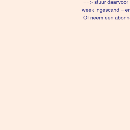
 ==> stuur daarvoor een mail naar mij (reply) en dan krijg je het volledige artikel later deze 
week ingescand – en
 Of neem een abonn