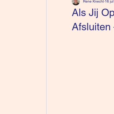
Rene Knecht
16 ju
Als Jij O
Afsluiten