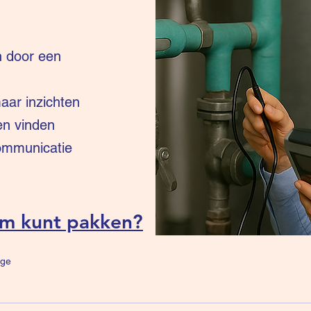
n door een
ar inzichten
en vinden
communicatie
um kunt pakken?
ge