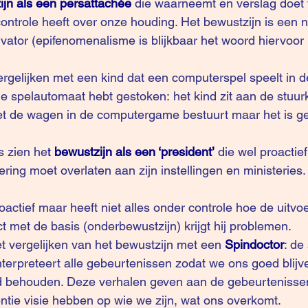
ijn als een persattachée
die waarneemt en verslag doet 
ntrole heeft over onze houding. Het bewustzijn is een n
ator (epifenomenalisme is blijkbaar het woord hiervoor ;
rgelijken met een kind dat een computerspel speelt in 
de spelautomaat hebt gestoken: het kind zit aan de stuur
 het de wagen in de computergame bestuurt maar het is 
 zien he
t 
bewustzijn als een ‘president’ 
die wel proactie
ring moet overlaten aan zijn instellingen en ministeries.
roactief maar heeft niet alles onder controle hoe de uitvoe
act met de basis (onderbewustzijn) krijgt hij problemen.
et vergelijken van het bewustzijn met een 
Spindoctor
: de
interpreteert alle gebeurtenissen zodat we ons goed blijv
eld behouden. Deze verhalen geven aan de gebeurtenisse
tie visie hebben op wie we zijn, wat ons overkomt.