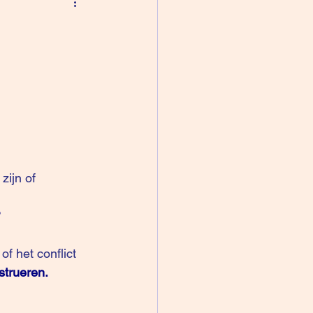
?
f het conflict 
strueren.