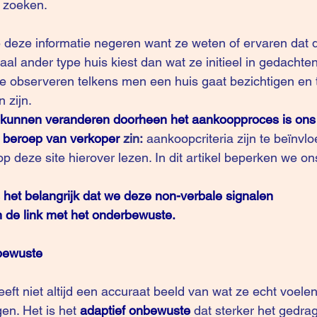
j zoeken.
e deze informatie negeren want ze weten of ervaren dat de
aal ander type huis kiest dan wat ze initieel in gedachte
 te observeren telkens men een huis gaat bezichtigen en 
 zijn.
a kunnen veranderen doorheen het aankoopproces is on
 beroep van verkoper
 zin: 
aankoopcriteria zijn te beïnvl
op deze site hierover lezen. In dit artikel beperken we on
 het belangrijk dat we deze non-verbale signalen 
 de link met het onderbewuste.
bewuste
eft niet altijd een accuraat beeld van wat ze echt voele
gen. Het is het 
adaptief onbewuste
dat sterker het gedrag