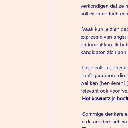
verkondigen dat ze n
sollicitanten toch mi
 Vaak kun je zien dat wanneer een blanke een kleurling ontmoet je een kleine micro-
expressie van angst o
onderdrukken. Ik heb 
kandidaten zich aan
 Door cultuur, opvoeding, ervaringen is er een deel van ons bewustzijn die andere patronen 
heeft gecreëerd die
wel kan (her-)leren!
relevant ook voor ‘v
Het bewustzijn heeft
 Sommige denkers en neurowetenschappers die tegenwoordig populair zijn 
in de academisch wer