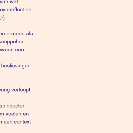
van wat 
eveneffect en 
-).
demo-mode als 
knuppel en 
gewoon een 
f beslissingen 
ring verloopt. 
 spindoctor 
en voelen en 
n een context 