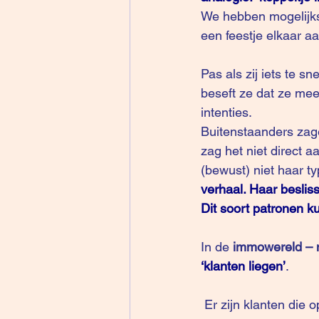
We hebben mogelijks
een feestje elkaar aa
Pas als zij iets te 
beseft ze dat ze mee
intenties.
Buitenstaanders zage
zag het niet direct a
(bewust) niet haar t
verhaal. Haar beslis
Dit soort patronen ku
In de 
immowereld – 
‘klanten liegen’
.
 Er zijn klanten die op zoek gaan naar een huis met een hele lijst van selectiecriteria van wat 