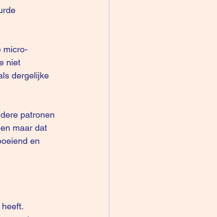
urde 
e niet 
ls dergelijke 
ben maar dat 
boeiend en 
heeft.