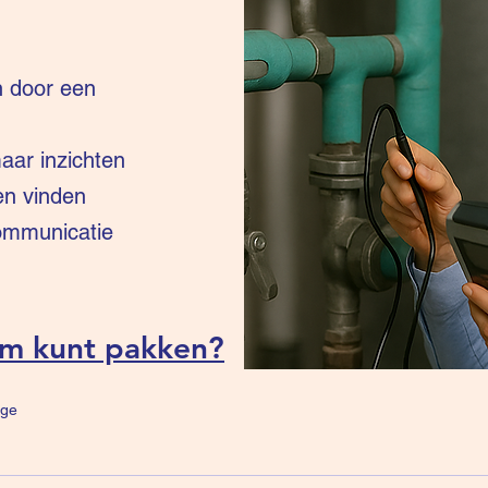
n door een
ar inzichten
en vinden
communicatie
um kunt pakken?
ge