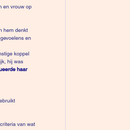
n en vrouw op 
an hem denkt 
 gevoelens en 
stige koppel 
k, hij was 
ueerde haar 
ebruikt