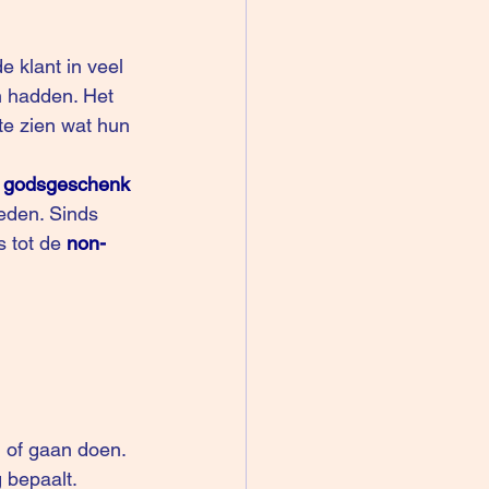
 klant in veel 
n hadden. Het 
te zien wat hun 
s godsgeschenk 
oeden. Sinds 
s tot de
non-
n of gaan doen. 
 bepaalt. 