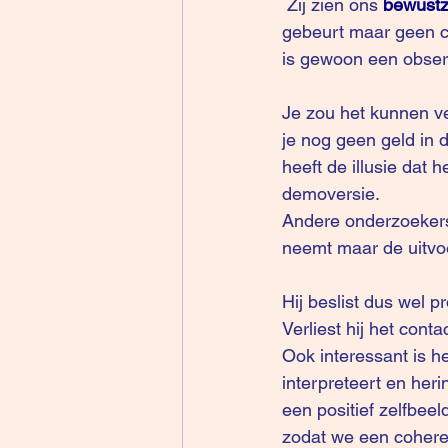
 Zij zien ons 
bewustz
gebeurt maar geen co
is gewoon een observ
Je zou het kunnen ve
je nog geen geld in 
heeft de illusie dat
demoversie.   
Andere onderzoekers
neemt maar de uitvoe
Hij beslist dus wel p
Verliest hij het cont
Ook interessant is h
interpreteert en her
een positief zelfbe
zodat we een coheren