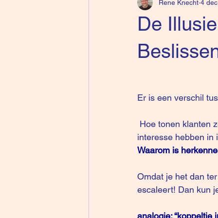
Rene Knecht
4 dec
De Illusi
Beslisse
Er is een verschil 
 Hoe tonen klanten zonder dat ze het zelf beseffen dat ze niet geïnteresseerd zijn of 
interesse hebben in 
Waarom is herkennen
Omdat je het dan ter
escaleert! Dan kun j
analogie: “koppeltje 