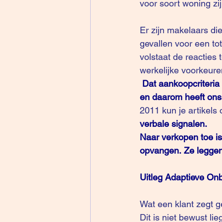
voor soort woning zi
Er zijn makelaars di
gevallen voor een tot
volstaat de reacties
werkelijke voorkeuren
Dat aankoopcriteri
en daarom heeft ons
2011 kun je artikels 
verbale signalen.
Naar verkopen toe is
opvangen. Ze leggen
Uitleg Adaptieve On
Wat een klant zegt ge
Dit is niet bewust lie