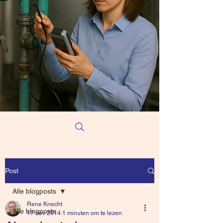
Post
Alle blogposts
Rene Knecht
Alle blogposts
17 nov 2014
1 minuten om te lezen