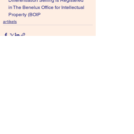
Differentiation Selling is Registered 
in The Benelux Office for Intellectual 
Property (BOIP
artikels
Alles weergeven
Recente blogposts