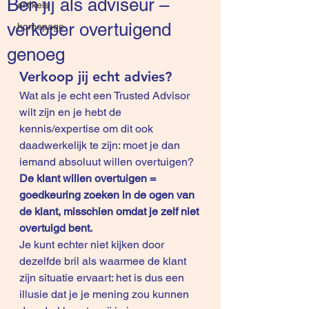
Ben jij als adviseur –
artikels
verkoper overtuigend
homepage
genoeg
Verkoop jij echt advies?
Wat als je echt een Trusted Advisor 
wilt zijn en je hebt de 
kennis/expertise om dit ook 
daadwerkelijk te zijn: moet je dan 
iemand absoluut willen overtuigen?
De klant willen overtuigen = 
goedkeuring zoeken in de ogen van 
de klant, misschien omdat je zelf niet 
overtuigd bent.
Je kunt echter niet kijken door 
dezelfde bril als waarmee de klant 
zijn situatie ervaart: het is dus een 
illusie dat je je mening zou kunnen 