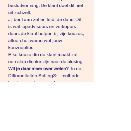
besluitvorming. De klant doet dit niet 
uit zichzelf.
Jij bent aan zet en leidt de dans. Dit 
is wat topadviseurs en verkopers 
doen: de klant helpen bij zijn keuzes, 
alleen het waren wel jouw 
keuzeopties.
Elke keuze die de klant maakt zal 
een stap dichter zijn naar de closing.
Wil je daar meer over weten?
  In de 
Differentiation Selling® – methode 
leer je een stap voor stap 
benadering om de interactie met de 
klant te managen. Je bent dan geen 
speelbal meer in handen van “harde 
aankopers”. Doordat je meer 
controle verwerft over het 
verkoopproces zul je je ook 