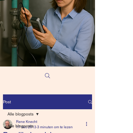
Post
Alle blogposts
Rene Knecht
Alle blogposts
17 dec 2013
3 minuten om te lezen