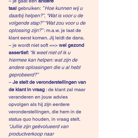
– je gaat een 
andere 
taal 
gebruiken: 
” Hoe kunnen wij u 
daarbij helpen?”, “Wat is voor u de 
volgende stap?” “Wat zou voor u de 
oplossing zijn?”
 : m.a.w. je laat de 
klant eerst komen. Jij leidt de dans.
– je wordt niet soft ==> 
wel gezond 
assertief:
“Ik weet niet of ik u 
hiermee kan helpen: wat zijn de 
andere oplossingen die u al hebt 
geprobeerd?”
– 
Je stelt de veronderstellingen van 
de klant in vraag
 : de klant zal maar 
veranderen en jouw advies 
opvolgen als hij zijn eerdere 
veronderstellingen, die hem in de 
status quo houden, in vraag stelt.
“Jullie zijn geëvolueerd van 
productverkoop naar 