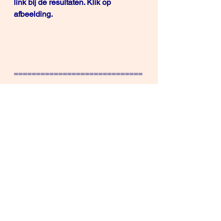
link bij de resultaten. Klik op 
afbeelding.
=============================
==========
Als je wilt leren om je
– te onderscheiden 
(
differentiëren
)
van je concurrenten tijdens een 
verkoopgesprek 
– 
zelfs al heb je 2 of 100-en 
concurrenten
met gelijkaardige 
diensten.
Dat is mogelijk
 omdat je werkt vanuit 
de 
UBP (unique buying 
proposition) 
.
 Dit is dus niet 