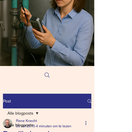
Post
Alle blogposts
Rene Knecht
Alle blogposts
30 mrt 2015
4 minuten om te lezen