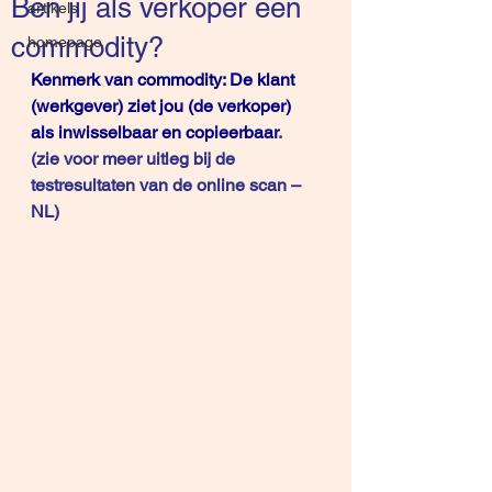
Ben jij als verkoper een
artikels
commodity?
homepage
Kenmerk van commodity: De klant 
(werkgever) ziet jou (de verkoper) 
als inwisselbaar en copieerbaar
.
(zie voor meer uitleg bij de 
testresultaten van de 
online scan – 
NL
)