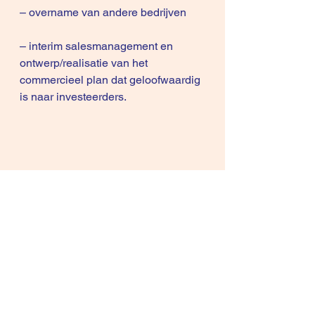
– overname van andere bedrijven 
– interim salesmanagement en 
ontwerp/realisatie van het 
commercieel plan dat geloofwaardig 
is naar investeerders.
Succes, mvg, Rene
Copyright © 2010-2017, René 
Knecht