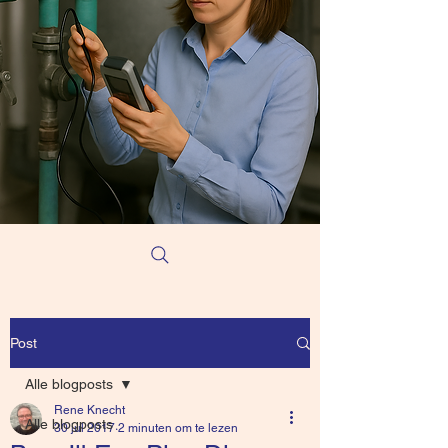
Post
Alle blogposts
Rene Knecht
Alle blogposts
30 jul 2017
2 minuten om te lezen