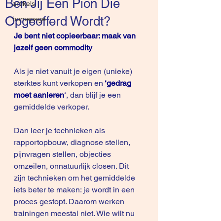
Ben Jij Een Pion Die
artikels
Opgeofferd Wordt?
homepage
Je bent niet copieerbaar: maak van 
jezelf geen commodity
Als je niet vanuit je eigen (unieke) 
sterktes kunt verkopen en
‘gedrag 
moet aanleren
‘
, dan blijf je een 
gemiddelde verkoper.
Dan leer je technieken als 
rapportopbouw, diagnose stellen, 
pijnvragen stellen, objecties 
omzeilen, onnatuurlijk closen. Dit 
zijn technieken om het gemiddelde 
iets beter te maken: je wordt in een 
proces gestopt. Daarom werken 
trainingen meestal niet. Wie wilt nu 