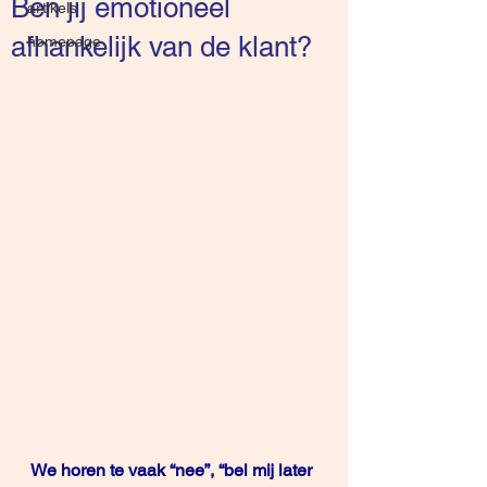
Ben jij emotioneel
artikels
afhankelijk van de klant?
homepage
We horen te vaak “nee”, “bel mij later 