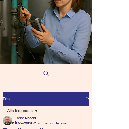
Post
Alle blogposts
Rene Knecht
Alle blogposts
1 mei 2016
2 minuten om te lezen