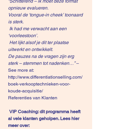
“Schitterend – ik moet deze format 
opnieuw evalueren.
Vooral de ‘tongue-in cheek’ toonaard 
is sterk.
 Ik had me verwacht aan een 
‘voorleestoon’.
 Het lijkt alsof je dit ter plaatse 
uitwerkt en ontwikkelt.
De pauzes na de vragen zijn erg 
sterk – stemmen tot nadenken…”
 – 
See more at: 
http://www.differentiationselling.com/
boek-verkooptechnieken-voor-
koude-acquisitie/
Referenties van Klanten
VIP Coaching: dit programma heeft 
al vele klanten geholpen. Lees hier 
meer over: