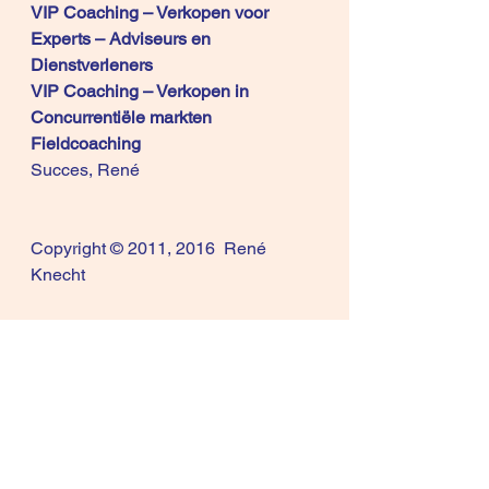
VIP Coaching – Verkopen voor 
Experts – Adviseurs en 
Dienstverleners
VIP Coaching – Verkopen in 
Concurrentiële markten 
Fieldcoaching  
Succes, René
Copyright © 2011, 2016  René 
Knecht
Wil je ook je ervaringen delen?
 Dat 
kan in de 
LinkedIn Group 
Differentiation Selling
®
(je kunt daar gratis lid worden)
=====================
Meer tips: