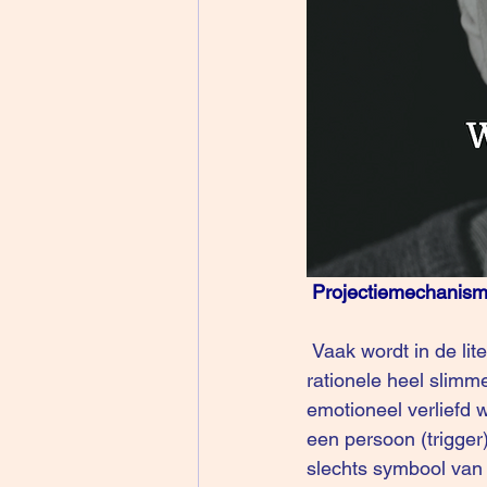
Projectiemechanis
 Vaak wordt in de literatuur het voorbeeld aangehaald (film ‘Der Blaue Engel’) van een 
rationele heel slimme
emotioneel verliefd w
een persoon (trigger)
slechts symbool van 