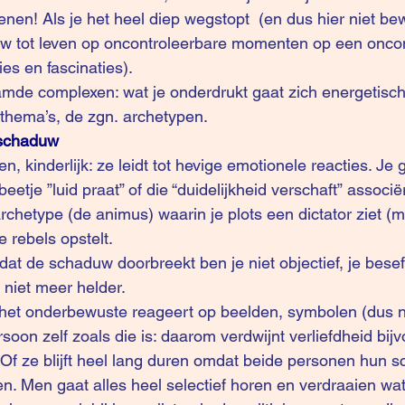
nen! Als je het heel diep wegstopt  (en dus hier niet be
w tot leven op oncontroleerbare momenten op een oncon
es en fascinaties). 
thema’s, de zgn. 
archetypen
.
schaduw
, kinderlijk: ze leidt tot hevige emotionele reacties. Je ga
eetje ”luid praat” of die “duidelijkheid verschaft” associ
rchetype (de animus) waarin je plots een dictator ziet (
e rebels opstelt.
t de schaduw doorbreekt ben je niet objectief, je beseft 
et niet meer helder.
het onderbewuste reageert op beelden, symbolen (dus n
ersoon zelf zoals die is: daarom verdwijnt verliefdheid bij
. Of ze blijft heel lang duren omdat beide personen hun 
en. Men gaat alles heel selectief horen en verdraaien wa