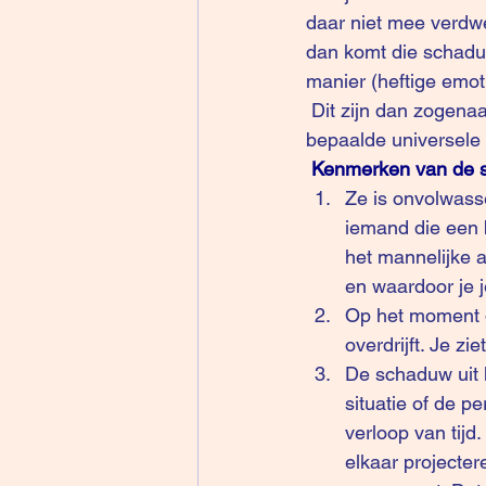
daar niet mee verdwe
dan komt die schadu
manier (heftige emoti
 Dit zijn dan zogenaamde complexen: wat je onderdrukt gaat zich energetisch ophopen rond 
bepaalde universele 
Kenmerken van de 
Ze is onvolwassen
iemand die een b
het mannelijke a
en waardoor je j
Op het moment da
overdrijft. Je zi
De schaduw uit 
situatie of de p
verloop van tijd
elkaar projecter