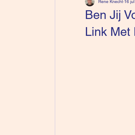
Rene Knecht
16 ju
Ben Jij 
Link Met