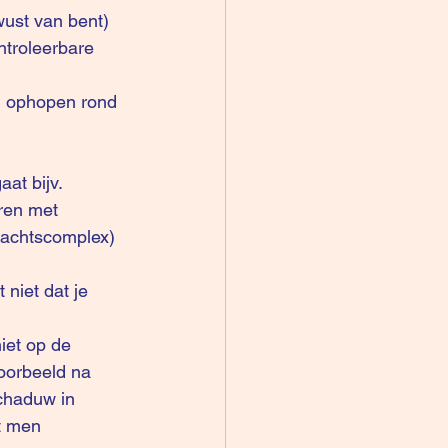
wust van bent) 
troleerbare 
at bijv. 
ëren met 
machtscomplex) 
niet dat je 
iet op de 
voorbeeld na 
schaduw in 
t men 