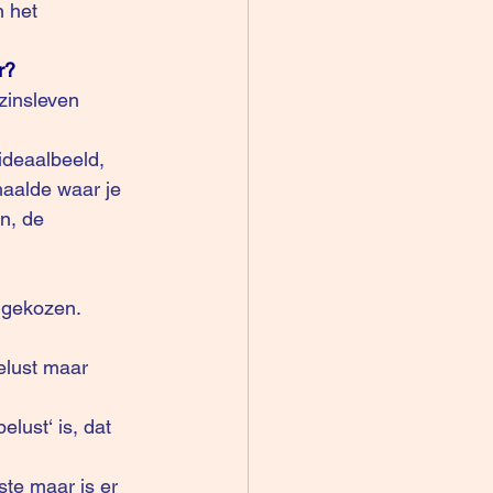
 het 
r?
haalde waar je 
n, de 
 gekozen.
belust maar 
lust‘ is, dat 
te maar is er 