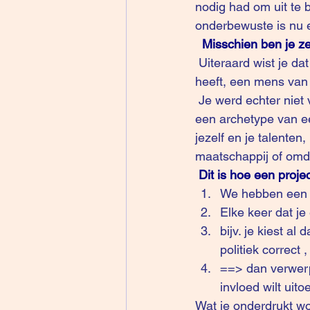
nodig had om uit te 
onderbewuste is nu 
Misschien ben je ze
 Uiteraard wist je dat deze naast zijn/haar filmpersonage ook een normaal gezinsleven 
heeft, een mens van 
 Je werd echter niet verliefd op de echte persoon maar op een projectie: een ideaalbeeld, 
een archetype van ee
jezelf en je talente
maatschappij of omda
Dit is hoe een proj
We hebben een p
Elke keer dat je
bijv. je kiest a
politiek correct
==> dan verwerp j
invloed wilt uito
Wat je onderdrukt wo