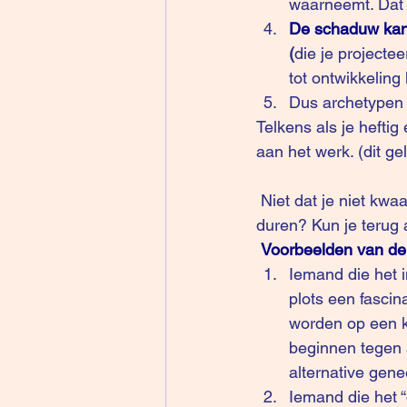
waarneemt. Dat z
De schaduw kan o
(
die je projectee
tot ontwikkeling
Dus archetypen z
Telkens als je hefti
aan het werk. (dit ge
 Niet dat je niet kwaad (euforisch) mag worden maar hoe lang blijft die kwaadheid (euforie) 
duren? Kun je terug
Voorbeelden van de
Iemand die het in
plots een fascina
worden op een k
beginnen tegen a
alternative gene
Iemand die het “