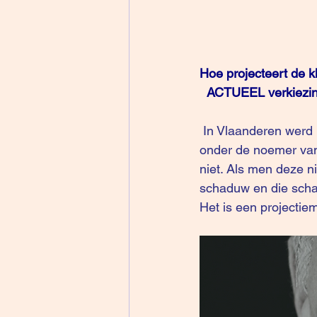
Hoe projecteert de kl
ACTUEEL verkiezi
 In Vlaanderen werd in de publiek opinie extreem-rechts (en ook links!) steeds onderdrukt 
onder de noemer van
niet. Als men deze n
schaduw en die scha
Het is een projecti