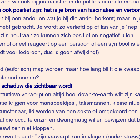
ien we ook bij journalisten in de politiek correcte media
ok positief zijn: het is je bron van fascinaties en verbo
rt bij een ander en wat je bij die ander herkent) maar in j
 hebt gebracht. Je wordt zo verliefd op of fan van je “nep-
ijn neutraal: ze kunnen zich positief en negatief uiten.
g emotioneel reageert op een persoon of een symbool is 
ldt voor iedereen, dus is geen afwijking!)
 afstand nemen?
 schaduw die zichtbaar wordt
tuïtieve verwerpt en altijd heel down-to-earth wilt zijn k
tie krijgen voor mariabeeldjes , talismannen, kleine rituel
unstenaar, lid worden van een sekte of omgekeerd een k
l die occulte onzin en dwangmatig willen bewijzen dat bi
eswijzen niet kloppen.
down-to-earth” zijn verwerpt kan in vlagen (onder stress)