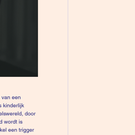
kinderlijk 
elswereld, door 
d wordt is 
el een trigger 