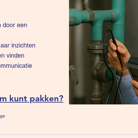
n door een
ar inzichten
en vinden
communicatie
um kunt pakken?
ge