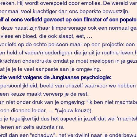
breken. Hij wordt overspoeld door emoties. De wereld van
eenmaal veel krachtiger dan ons beperkte bewustzijn.
lf al eens verliefd geweest op een filmster of een popste
vlees en bloed, die ook slaapt, eet, …
n held of vader/moederfiguur die je uit je routine-leven 
n, krachten onderdrukte omdat je moet meelopen in je gezi
t je je te veel aanpaste aan je omgeving. 
ectie werkt volgens de Jungiaanse psychologie:
ersoonlijkheid, beeld van onszelf waarvoor we hebben
 een keuze maakt verwerp je de rest.
l dan niet onder druk van je omgeving: “ik ben niet machts
 , een dienend leider, … “(=jouw keuze) 
e tegelijkertijd dus het aspect in jezelf dat wel ‘machtsbe
efenen en zelfs autoritair is.
rdt dan een “schaduw”, het verdwijnt naar je onderbewus