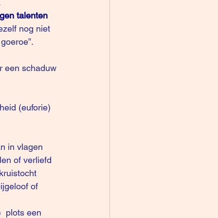
.
rgen talenten
ezelf nog niet 
 goeroe”. 
er een schaduw 
an in vlagen 
en of verliefd 
ruistocht 
jgeloof of 
  plots een 