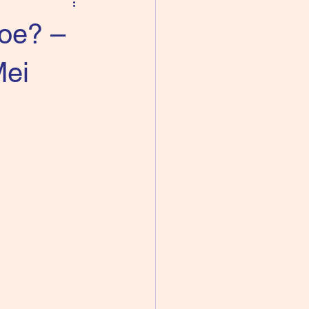
roe? –
Mei