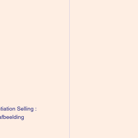
tiation Selling
 : 
afbeelding 