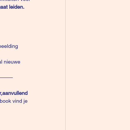
aat leiden.
beelding 
al nieuwe 
——–
r,aanvullend 
book vind je 