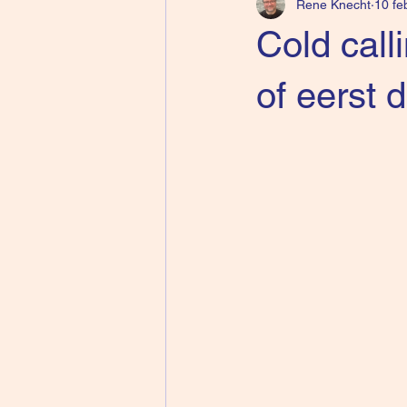
Rene Knecht
10 fe
Cold call
of eerst 