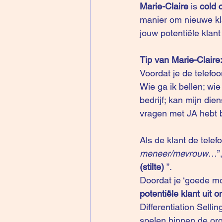
Marie-Claire
 is 
cold 
manier om nieuwe kl
jouw potentiële klant
Tip van Marie-Claire
Voordat je de telefoo
Wie ga ik bellen; wie 
bedrijf; kan mijn die
vragen met JA hebt b
Als de klant de tele
meneer/mevrouw
…”,
(stilte) 
”. 
Doordat je ‘goede mo
potentiële klant uit
Differentiation Sell
spelen binnen de org