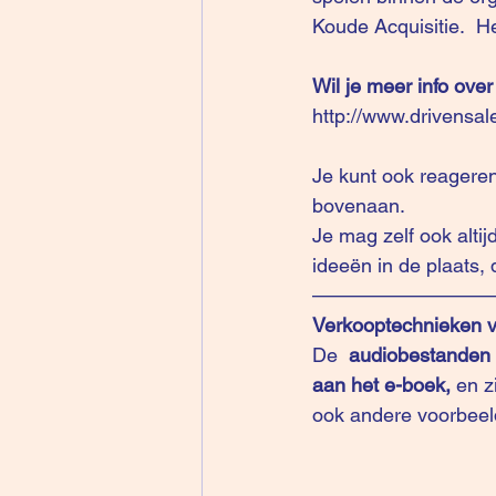
Koude Acquisitie
.  H
Wil je meer info over
http://www.drivensal
Je kunt ook reageren
bovenaan
.
Je mag zelf ook altij
ideeën in de plaats, 
—————————
Verkooptechnieken v
De  
audiobestanden (
aan het e-boek, 
en z
ook andere voorbeel