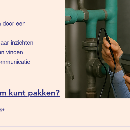
n door een
ar inzichten
en vinden
communicatie
um kunt pakken?
ge