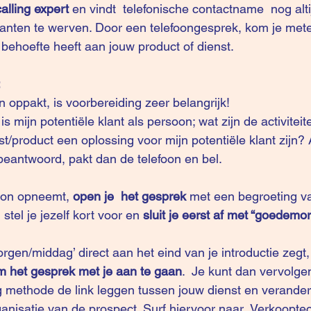
calling expert
 en vindt  telefonische contactname  nog alti
anten te werven. Door een telefoongesprek, kom je mete
 behoefte heeft aan jouw product of dienst.
:
n oppakt, is voorbereiding zeer belangrijk!
is mijn potentiële klant als persoon; wat zijn de activiteit
nst/product een oplossing voor mijn potentiële klant zijn? 
eantwoord, pakt dan de telefoon en bel.
foon opneemt, 
open je  het gesprek
 met een begroeting va
 stel je jezelf kort voor en
 sluit je eerst af met “goede
rgen/middag’ direct aan het eind van je introductie zegt,
 om het gesprek met je aan te gaan
.  Je kunt dan vervolgen
ing methode de link leggen tussen jouw dienst en verander
anisatie van de prospect. Surf hiervoor naar  
Verkooptec