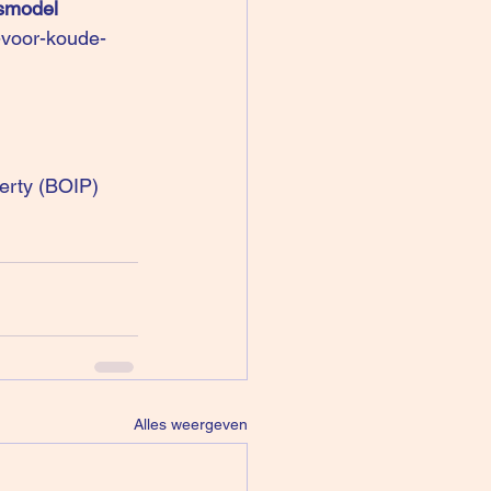
esmodel
-voor-koude-
perty (BOIP)
Alles weergeven