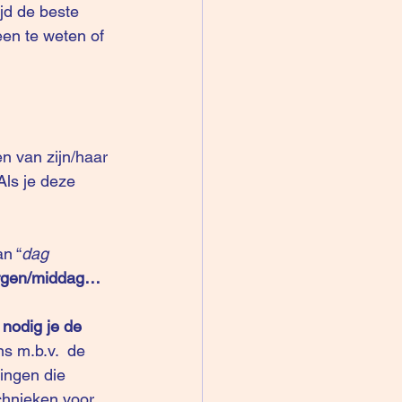
jd de beste 
en te weten of 
en van zijn/haar 
Als je deze 
n “
dag 
morgen/middag…
 
nodig je de 
s m.b.v.  de 
ingen die 
hnieken voor 