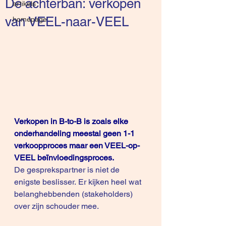
De achterban: verkopen
artikels
van VEEL-naar-VEEL
homepage
Verkopen in B-to-B is zoals elke 
onderhandeling meestal geen 1-1 
verkoopproces maar een VEEL-op-
VEEL beïnvloedingsproces.
De gesprekspartner is niet de 
enigste beslisser. Er kijken heel wat 
belanghebbenden (stakeholders) 
over zijn schouder mee.