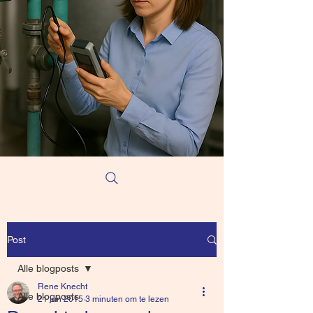
Post
Alle blogposts
Rene Knecht
Alle blogposts
21 jun 2015
3 minuten om te lezen