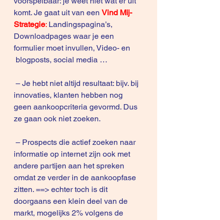
voorspelbaar: je weet niet wat er uit 
komt. Je gaat uit van een 
Vind Mij- 
Strategie
:
 Landingspagina’s, 
Downloadpages waar je een 
formulier moet invullen, Video- en 
 blogposts, social media …
 – Je hebt niet altijd resultaat: bijv. bij 
innovaties, klanten hebben nog 
geen aankoopcriteria gevormd. Dus 
ze gaan ook niet zoeken.
 – Prospects die actief zoeken naar 
informatie op internet zijn ook met 
andere partijen aan het spreken 
omdat ze verder in de aankoopfase 
zitten. ==> echter toch is dit 
doorgaans een klein deel van de 
markt, mogelijks 2% volgens de 