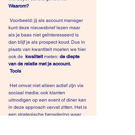
Waarom?
 Voorbeeld: jij als account manager 
kunt deze nieuwsbrief lezen maar 
als je baas niet geïnteresseerd is 
dan blijf je als prospect koud. Dus in 
plaats van kwantiteit moeten we hier 
ook de 
kwaliteit
meten:
 de diepte 
van de relatie met je account.
Tools
 Het omvat niet alleen actief zijn via 
sociaal media: ook klanten 
uitnodigen op een event of diner kan 
in deze approach vervat zitten. Het is 
een strategische benadering waar 
we alle tools kunnen inzetten die 
voor ons relevant zijn. Social media 