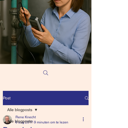
Post
Alle blogposts
Rene Knecht
Alle blogposts
6 aug 2017
9 minuten om te lezen