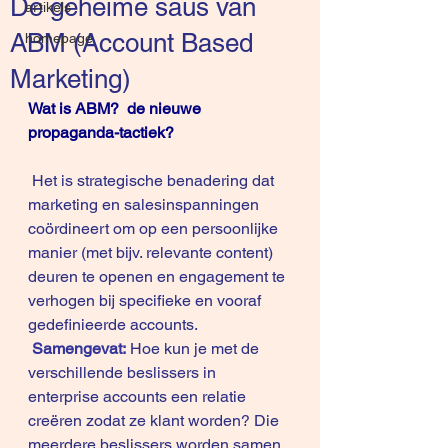
De geheime saus van
artikels
ABM (Account Based
homepage
Marketing)
Wat is ABM?  de nieuwe 
propaganda-tactiek?
 Het is strategische benadering dat 
marketing en salesinspanningen 
coördineert om op een persoonlijke 
manier (met bijv. relevante content)  
deuren te openen en engagement te 
verhogen bij specifieke en vooraf 
gedefinieerde accounts.
Samengevat:
 Hoe kun je met de 
verschillende beslissers in 
enterprise accounts een relatie 
creëren zodat ze klant worden? Die 
meerdere beslissers worden samen 