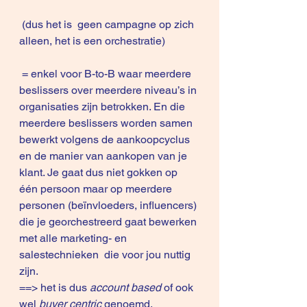
 (dus het is  geen campagne op zich 
alleen, het is een orchestratie)
 = enkel voor B-to-B waar meerdere 
beslissers over meerdere niveau’s in 
organisaties zijn betrokken. En die 
meerdere beslissers worden samen 
bewerkt volgens de aankoopcyclus 
en de manier van aankopen van je 
klant. Je gaat dus niet gokken op 
één persoon maar op meerdere 
personen (beïnvloeders, influencers) 
die je georchestreerd gaat bewerken 
met alle marketing- en 
salestechnieken  die voor jou nuttig 
zijn.
==> het is dus 
account based
 of ook 
wel 
buyer centric
 genoemd.