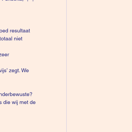
oed resultaat 
otaal niet 
zeer 
ijs’ zegt. We 
onderbewuste?  
 die wij met de 