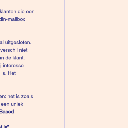
klanten die een 
din-mailbox 
l uitgesloten. 
erschil niet 
 de klant. 
j interesse 
is. Het 
n: het is zoals 
 een uniek 
Based 
 is”