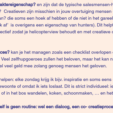
araktereigenschap? 
en zijn dat de typische salesmensen-h
  Creatieven zijn misschien in jouw overtuiging mensen 
n? die soms een hoek af hebben of de niet in het garee
 af’  is overigens een 
eigenschap van hunters
). Dit hel
lectief zodat je helicopterview behoudt en met creatieve
roces?
 kan je het managen zoals een checklist overlopen 
Veel zelfhupgoeroes zullen het beloven, maar het kan ni
wel veel geld mee zolang genoeg mensen het geloven.
elpen: elke zondag krijg ik bijv. inspiratie en soms eens
oonte of omdat ik iets loslaat. Dit is strict individueel:
f in het bos wandelen, koken, schoonmaken, … en hetz
elf is geen routine: wel een dialoog, een co- creatieproce