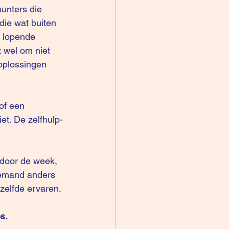
unters die 
die wat buiten 
l lopende 
pt wel om niet 
 oplossingen 
of een 
et. De zelfhulp-
 door de week, 
 iemand anders 
elfde ervaren.
s.