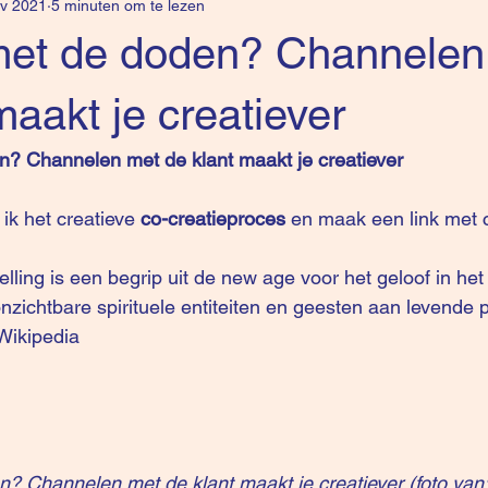
v 2021
5 minuten om te lezen
j met de doden? Channelen
maakt je creatiever
en? Channelen met de klant maakt je creatiever
f ik het creatieve 
co-creatieproces 
en maak een link met 
lling is een begrip uit de new age voor het geloof in he
ichtbare spirituele entiteiten en geesten aan levende 
Wikipedia
en? Channelen met de klant maakt je creatiever (foto van