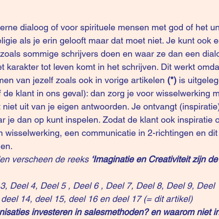
nterne dialoog of voor spirituele mensen met god of het u
igie als je erin gelooft maar dat moet niet. Je kunt ook 
zoals sommige schrijvers doen en waar ze dan een dia
 karakter tot leven komt in het schrijven. Dit werkt omda
en van jezelf zoals ook in vorige artikelen 
(*)
 is uitgeleg
f de klant in ons geval): dan zorg je voor wisselwerking 
t niet uit van je eigen antwoorden. Je ontvangt (inspirati
r je dan op kunt inspelen. Zodat de klant ook inspiratie o
 wisselwerking, een communicatie in 2-richtingen en dit m
en. 
en verscheen de reeks 
‘Imaginatie en Creativiteit zijn de
 3
, 
Deel 4
, 
Deel 5
 ,
 Deel 6
 , 
Deel 7
, 
Deel 8
, 
Deel 9
, 
Deel 
 
deel 14
, 
deel 15
, 
deel 16
 en 
deel 17
 (= dit artikel)
isaties investeren in salesmethoden? en waarom niet in 