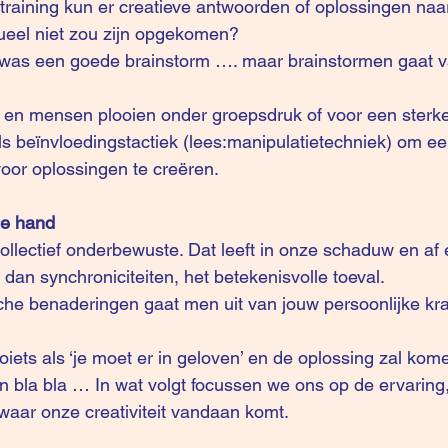
e training kun er creatieve antwoorden of oplossingen na
ueel niet zou zijn opgekomen?
was een goede brainstorm …. maar brainstormen gaat v
f en mensen plooien onder groepsdruk of voor een sterke 
ls beïnvloedingstactiek (lees:manipulatietechniek) om een
voor oplossingen te creëren.
de hand
ollectief onderbewuste. Dat leeft in onze schaduw en af 
 dan 
synchroniciteiten
, het betekenisvolle toeval.
sche benaderingen gaat men uit van jouw persoonlijke kr
iets als ‘je moet er in geloven’ en de oplossing zal kom
n bla bla … In wat volgt focussen we ons op de ervaring
 waar onze creativiteit vandaan komt.