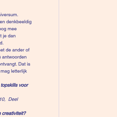
niversum. 
een denkbeeldig 
loog mee 
t je dan 
d.
met de ander of 
e) antwoorden 
ntvangt. Dat is 
ag letterlijk 
 topskills voor 
10
,  
Deel 
creativiteit?