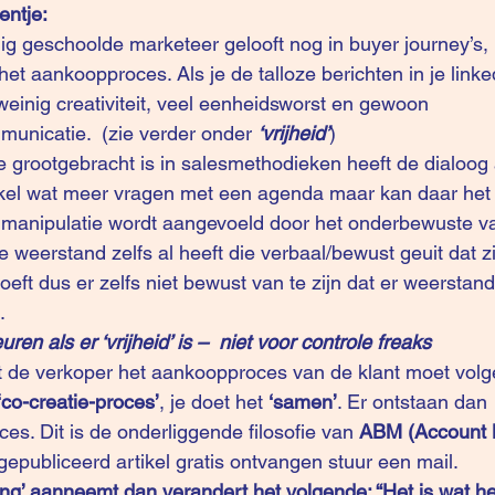
entje:
g geschoolde marketeer gelooft nog in buyer journey’s, 
het aankoopproces. Als je de talloze berichten in je linke
 weinig creativiteit, veel eenheidsworst en gewoon 
unicatie.  (zie verder onder 
‘vrijheid’
)
 grootgebracht is in salesmethodieken heeft de dialoog a
 enkel wat meer vragen met een agenda maar kan daar het v
anipulatie wordt aangevoeld door het onderbewuste van
 weerstand zelfs al heeft die verbaal/bewust geuit dat zi
oeft dus er zelfs niet bewust van te zijn dat er weerstand 
. 
en als er ‘vrijheid’ is –  niet voor controle freaks
at de verkoper het aankoopproces van de klant moet volge
‘co-creatie-proces’
, je doet het 
‘samen’
. Er ontstaan dan 
s. Dit is de onderliggende filosofie van 
ABM (Account 
it gepubliceerd artikel gratis ontvangen stuur een mail. 
ing’ aanneemt dan verandert het volgende: “Het is wat het