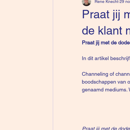
Rene Knecht
29 no
Praat ji
de klant 
Praat jij met de dod
In dit artikel beschrij
Channeling of channe
boodschappen van onz
genaamd mediums. 
Praat jij met de dod