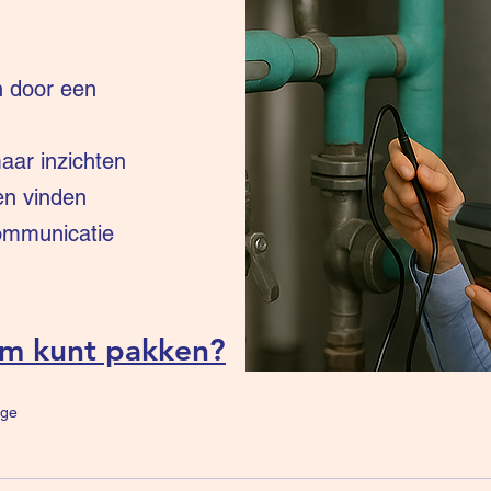
n door een
ar inzichten
en vinden
communicatie
um kunt pakken?
ge