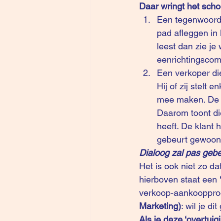
Daar wringt het scho
Een tegenwoordi
pad afleggen in 
leest dan zie je
eenrichtingscomm
Een verkoper die
Hij of zij stelt
mee maken. De m
Daarom toont die
heeft. De klant h
gebeurt gewoon
Dialoog zal pas gebeur
Het is ook niet zo d
hierboven staat een 
verkoop-aankoopproce
Marketing)
: wil je d
Als je deze ‘overtuig