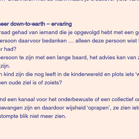
eer down-to-earth – ervaring
 raad gehad van iemand die je opgevolgd hebt met een g
 persoon daarvoor bedanken … alleen deze persoon wist t
er had?
persoon te zijn met een lange baard, het advies kan van 
ijn.
 kind zijn die nog leeft in de kinderwereld en plots iets ‘w
en oude ziel is of zoiets?
nd een kanaal voor het onderbewuste of een collectief 
vangen zijn en daardoor wijsheid ‘oprapen’, ze zien iets
stompte blik niet meer zien.