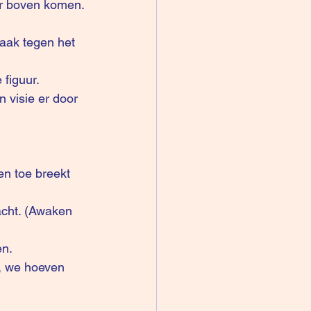
ar boven komen. 
aak tegen het 
figuur. 
 visie er door 
en toe breekt 
acht. (Awaken 
en.
, we hoeven 