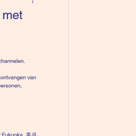
 met
channelen.
t ontvangen van 
personen, 
:
 Fukuoka, 후쿠