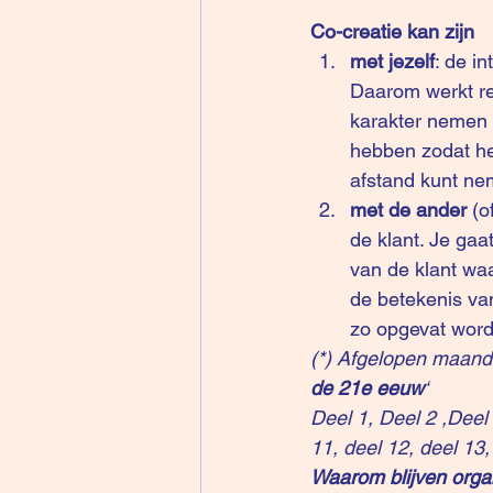
Co-creatie kan zijn
met jezelf
: de i
Daarom werkt rel
karakter nemen 
hebben zodat het
afstand kunt nem
met de ander 
(o
de klant. Je gaa
van de klant waa
de betekenis van
zo opgevat word
(*) Afgelopen maand
de 21e eeuw
‘ 
Deel 1
, 
Deel 2
 ,
Deel
11
, 
deel 12
, 
deel 13
,
Waarom blijven organ