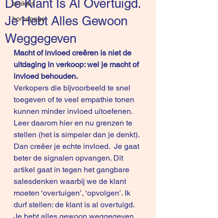
De Klant Is Al Overtuigd.
artikels
Je Hebt Alles Gewoon
homepage
Weggegeven
Macht of invloed creëren is niet de 
uitdaging in verkoop: wel je macht of 
invloed behouden.
Verkopers die bijvoorbeeld te snel 
toegeven of te veel empathie tonen 
kunnen minder invloed uitoefenen. 
Leer daarom hier en nu grenzen te 
stellen (het is simpeler dan je denkt). 
Dan creëer je echte invloed.  Je gaat 
beter de signalen opvangen. Dit 
artikel gaat in tegen het gangbare 
salesdenken waarbij we de klant 
moeten ‘overtuigen’, ‘opvolgen’. Ik 
durf stellen: de klant is al overtuigd. 
Je hebt alles gewoon weggegeven. 