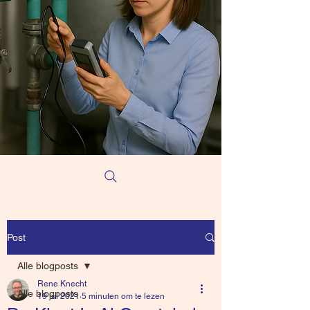
Post
Alle blogposts
Rene Knecht
Alle blogposts
19 jul 2021
5 minuten om te lezen