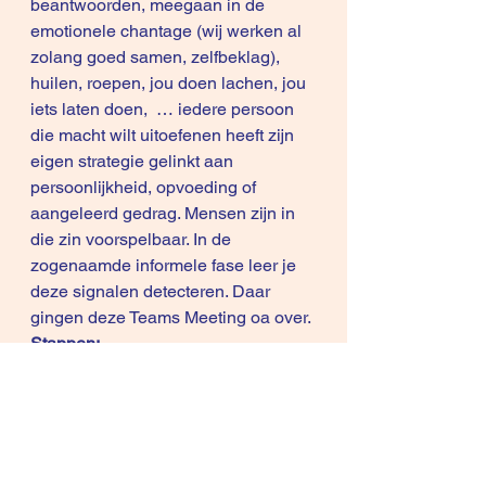
beantwoorden, meegaan in de 
emotionele chantage (wij werken al 
zolang goed samen, zelfbeklag), 
huilen, roepen, jou doen lachen, jou 
iets laten doen,  … iedere persoon 
die macht wilt uitoefenen heeft zijn 
eigen strategie gelinkt aan 
persoonlijkheid, opvoeding of 
aangeleerd gedrag. Mensen zijn in 
die zin voorspelbaar. In de 
zogenaamde informele fase leer je 
deze signalen detecteren. Daar 
gingen deze 
Teams Meeting
 oa over. 
Stappen:
stap 1: je wordt bewust
 dat die 
persoon/klant/leverancier een 
specifieke strategie hanteert om jou 
te beïnvloeden en druk uit te 
oefenen. 