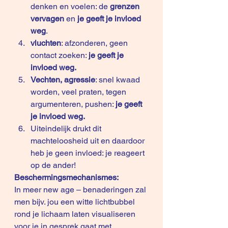
denken en voelen: de
 grenzen 
vervagen
 en 
je geeft je invloed 
weg
.
vluchten
: afzonderen, geen 
contact zoeken: 
je geeft je 
invloed weg.
Vechten, agressie
: snel kwaad 
worden, veel praten, tegen 
argumenteren, pushen: 
je geeft 
je invloed weg.
Uiteindelijk drukt dit 
machteloosheid uit en daardoor 
heb je geen invloed: je reageert 
op de ander! 
Beschermingsmechanismes:
In meer new age – benaderingen zal 
men bijv. jou een witte lichtbubbel 
rond je lichaam laten visualiseren 
voor je in gesprek gaat met 