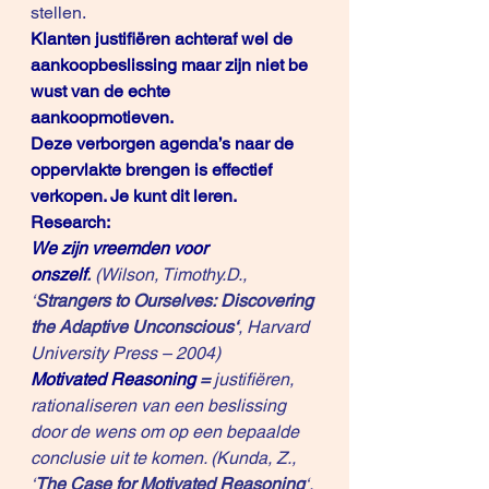
stellen.
Klanten justifiëren achteraf wel de 
aankoopbeslissing maar zijn niet be
wust van de echte 
aankoopmotieven. 
Deze verborgen agenda’s naar de 
oppervlakte brengen is effectief 
verkopen. Je kunt dit leren.
Research:
We zijn vreemden voor 
onszelf
.
 (Wilson, Timothy.D., 
‘
Strangers to Ourselves: 
Discovering 
the Adaptive Unconscious
‘
, Harvard 
University Press – 2004)
Motivated Reasoning
 = 
justifiëren, 
rationaliseren van een beslissing 
door de wens om op een bepaalde 
conclusie uit te komen. (Kunda, Z., 
‘
The Case for Motivated Reasoning
‘, 