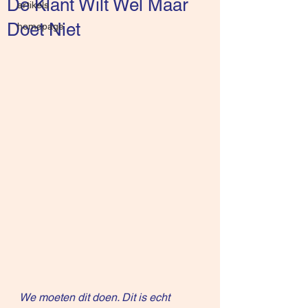
De Klant Wilt Wel Maar
artikels
Doet Niet
homepage
We moeten dit doen. Dit is echt 