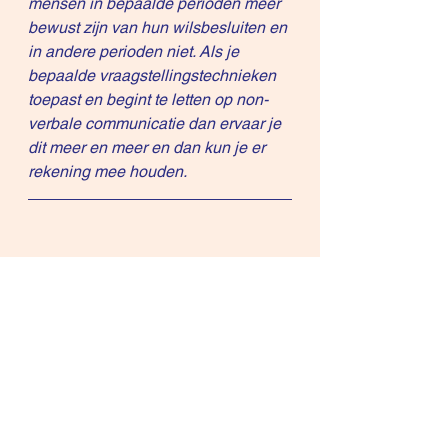
mensen in bepaalde perioden meer 
bewust zijn van hun wilsbesluiten en 
in andere perioden niet. Als je 
bepaalde vraagstellingstechnieken 
toepast en begint te letten op non-
verbale communicatie dan ervaar je 
dit meer en meer en dan kun je er 
rekening mee houden.  
Ben je op zoek naar kapitaal, 
partnerships, joint ventures, nieuwe 
marktopportuniteiten? (B+NL) 
Contacteer mij voor meer 
inlichtingen eerst per mail en dan 
plannen we een telefonisch 
overlegmoment
:
rene.knecht@ict-
connecting.com