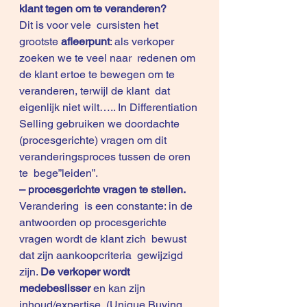
klant tegen om te veranderen? 
Dit is voor vele  cursisten het 
grootste
 afleerpunt
: als verkoper 
zoeken we te veel naar  redenen om 
de klant ertoe te bewegen om te 
veranderen, terwijl de klant  dat  
eigenlijk niet wilt….. In Differentiation 
Selling gebruiken we doordachte  
(procesgerichte) vragen om dit 
veranderingsproces tussen de oren 
te  bege”leiden”.
– procesgerichte vragen te stellen.
Verandering  is een constante: in de 
antwoorden op procesgerichte 
vragen wordt de klant zich  bewust 
dat zijn aankoopcriteria  gewijzigd 
zijn. 
De verkoper wordt  
medebeslisser 
en kan zijn 
inhoud/expertise  (Unique Buying 