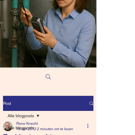
Post
Alle blogposts
Rene Knecht
Alle blogposts
19 apr 2012
2 minuten om te lezen