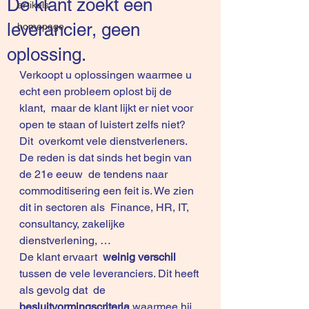
De klant zoekt een
artikels
leverancier, geen
homepage
oplossing.
Verkoopt u oplossingen waarmee u 
echt een probleem oplost bij de 
klant,  maar de klant lijkt er niet voor 
open te staan of luistert zelfs niet?
Dit  overkomt vele dienstverleners. 
De reden is dat sinds het begin van 
de 21e eeuw  de tendens naar 
commoditisering een feit is. We zien 
dit in sectoren als  Finance, HR, IT, 
consultancy, zakelijke 
dienstverlening, …
De klant ervaart  
weinig verschil
tussen de vele leveranciers. Dit heeft 
als gevolg dat  de
besluitvormingscriteria 
waarmee hij 