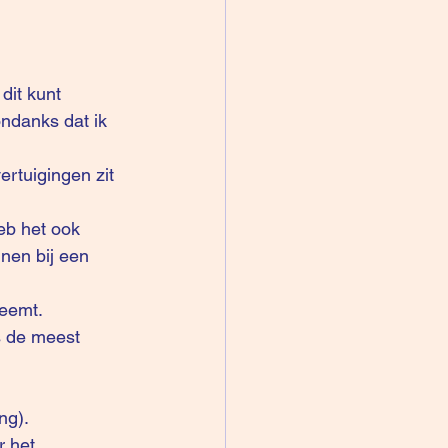
dit kunt 
ondanks dat ik 
rtuigingen zit 
eb het ook 
nen bij een 
neemt. 
s de meest 
g). 
r het 