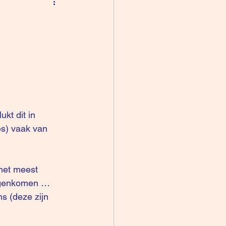
kt dit in 
es) vaak van 
 het meest 
tegenkomen … 
s (deze zijn 