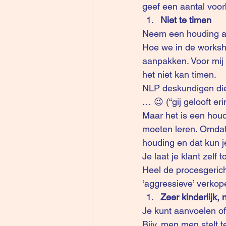
geef een aantal voor
Niet te timen
Neem een houding aan
Hoe we in de worksho
aanpakken. Voor mij p
het niet kan timen. 
NLP deskundigen die 
… 😉 (“gij gelooft er
Maar het is een houd
moeten leren. Omdat 
houding en dat kun j
Je laat je klant zelf 
Heel de procesgericht
‘aggressieve’ verkope
Zeer kinderlijk, 
Je kunt aanvoelen of
Bijv. men men stelt t