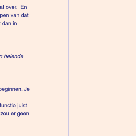
at over.  En 
ppen van dat 
 dan in 
n helende 
beginnen. Je 
unctie juist 
zou er geen 