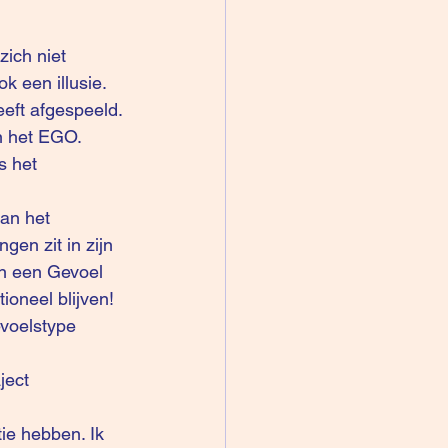
ich niet 
 een illusie. 
eeft afgespeeld.
n het EGO. 
s het 
an het 
en zit in zijn 
an een Gevoel 
oneel blijven! 
evoelstype 
ject 
e hebben. Ik 