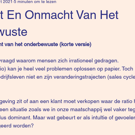
t 2021
5 minuten om te lezen
t En Onmacht Van Het
wuste
t van het onderbewuste (korte versie)
evraagd waarom mensen zich irrationeel gedragen.
io) kan je heel veel problemen oplossen op papier. Toch lu
drijfsleven niet en zijn veranderingstrajecten (sales cycl
mgeving zit of aan een klant moet verkopen waar de ratio
een situatie zoals we in onze maatschappij wel vaker 
s dominant. Maar wat gebeurt er als intuïtie of gevoelen
egeerd worden?