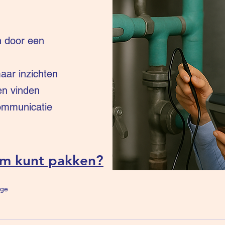
n door een
ar inzichten
en vinden
communicatie
um kunt pakken?
ge