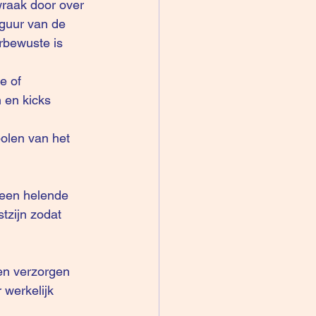
wraak door over 
iguur van de 
rbewuste is 
e of 
 en kicks 
olen van het 
 een helende 
tzijn zodat 
en verzorgen 
 werkelijk 