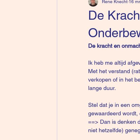
Rene Knecht
16 mr
De Krach
Onderbe
De kracht en onmach
Ik heb me altijd afg
Met het verstand (rat
verkopen of in het be
lange duur.
Stel dat je in een o
gewaardeerd wordt, 
==> Dan is denken du
niet hetzelfde) gen