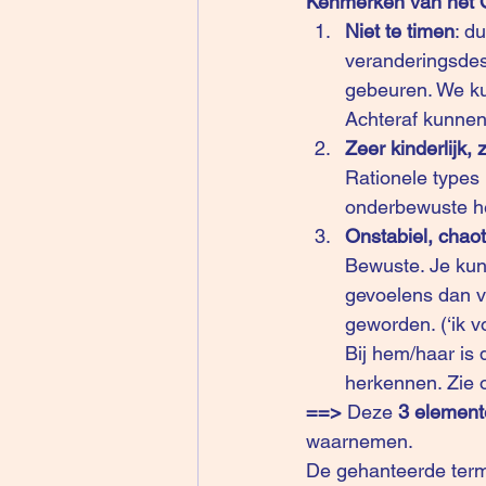
Kenmerken van het
Niet te timen
: d
veranderingsdesk
gebeuren. We kun
Achteraf kunnen 
Zeer kinderlijk, 
Rationele types 
onderbewuste h
Onstabiel, chaot
Bewuste. Je kun
gevoelens dan v
geworden. (‘ik v
Bij hem/haar is 
herkennen. Zie 
==>
 Deze
 3 elemen
waarnemen. 
De gehanteerde term