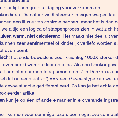
 Onderbewuste
us hier ligt een grote uitdaging voor verkopers en 
undigen. De natuur vindt steeds zijn eigen weg en laat z
nen een illusie van controle hebben, maar het is dan ook
we altijd een logica of stappenproces zien in wat zich h
zuiver, warm, niet calculerend
. Het maakt niet deel uit va
kunnen zeer sentimenteel of kinderlijk verliefd worden al
et overneemt.
isch:
 het onderbewuste is zeer krachtig, 1000X sterker d
t overspoeld worden door emoties. Als een Denker gevang
alt er niet meer mee te argumenteren. Zijn Denken is d
oel dat nu eenmaal zo”) ==> een Gevoelstype kan wel rati
de gevoelsfunctie gedifferentieerd. Zo kan je het echte g
ook 
eerder artikel
. 
ten
 kun je op één of andere manier in elk veranderingstra
en kunnen voor sommige lezers een negatieve connotati