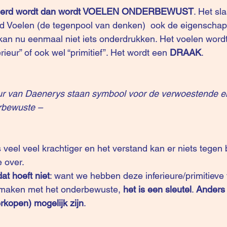
eerd wordt dan wordt VOELEN ONDERBEWUST
. Het sla
eld Voelen (de tegenpool van denken)  ook de eigenscha
an nu eenmaal niet iets onderdrukken. Het voelen wordt
rieur” of ook wel “primitief”. Het wordt een
 DRAAK
.
ur van Daenerys staan symbool voor de verwoestende e
rbewuste – 
veel veel krachtiger en het verstand kan er niets tegen 
e over.
at hoeft niet
: want we hebben deze inferieure/primitieve f
 maken met het onderbewuste, 
het is een sleutel
. 
Anders 
rkopen) mogelijk zijn
.