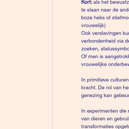
Kort: 
als het bewustz
te slaan naar de ande
boze heks of stiefm
vrouwelijk)
Ook verslavingen ku
verbondenheid via de
zoeken, statussymbo
Of men is aangetrok
vrouwelijke onderbe
In primitieve cultur
kracht. De rol van h
genezing kan gebeure
In experimenten die
van dieren en gebrui
transformaties opget