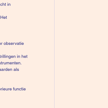
cht in 
.Het 
r observatie 
illingen in het 
strumenten.
aarden als 
ieure functie 