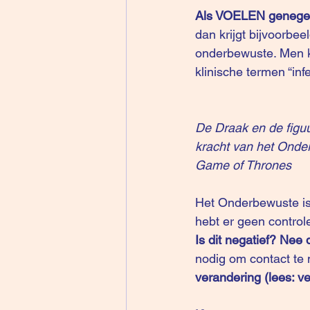
Als VOELEN geneg
dan krijgt bijvoorbe
onderbewuste. Men k
klinische termen “infe
De Draak en de figu
kracht van het Onde
Game of Thrones
Het Onderbewuste is 
hebt er geen control
Is dit negatief? Nee d
nodig om contact te
verandering (lees: ve