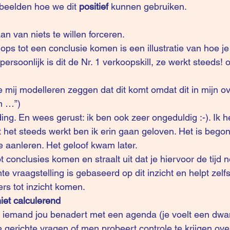
beelden hoe we dit
 positief
 kunnen gebruiken. 
 van niets te willen forceren.
ps tot een conclusie komen is een illustratie van hoe je 
ersoonlijk is dit de Nr. 1 verkoopskill, ze werkt steeds! 
mij modelleren zeggen dat dit komt omdat dit in mijn ove
in …”)
ing. En wees gerust: ik ben ook zeer ongeduldig :-). Ik h
het steeds werkt ben ik erin gaan geloven. Het is begon
e aanleren. Het geloof kwam later.
tot conclusies komen en straalt uit dat je hiervoor de tijd 
e vraagstelling is gebaseerd op dit inzicht en helpt zelf
rs tot inzicht komen. 
niet calculerend
 iemand jou benadert met een agenda (je voelt een dwan
e gerichte vragen of men probeert controle te krijgen ove