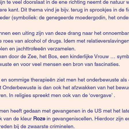
ijn te veel doorslaat in de ene richting neemt de natuur 
re kant. Dit thema vind je bijv. terug in sprookjes in de f
oeder (symboliek: de genegeerde moedergodin, het onde
nnen een uiting zijn van deze drang naar het onnoembar
 roes van alcohol of drugs. Idem met relatieverslavingen
len en jachttrofeeën verzamelen. 
ken door de Zee, het Bos, een kinderlijke Vrouw … symb
wuste en voor veel mensen een bron van fascinaties.
en en sommige therapieën ziet men het onderbewuste als
et Onderbewuste is dan ook het afzwakken van het bewus
n. In religies spreekt men ook van de ‘overgave’ . 
 men heeft gedaan met gevangenen in de US met het lat
k van de kleur
 Roze
 in gevangeniscellen. Hierdoor zijn er
reden bij de zwaarste criminelen.