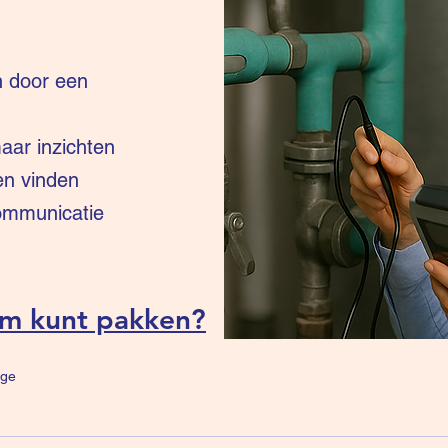
n door een
ar inzichten
en vinden
communicatie
um kunt pakken?
ge