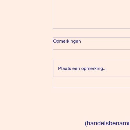
Opmerkingen
Plaats een opmerking...
De Illusie Van Klanten Dat Ze
Zelf Beslissen
(handelsbenamin