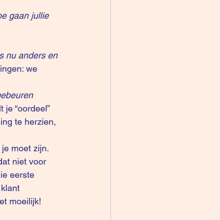
 gaan jullie 
s nu anders en 
ringen: we 
gebeuren 
t je “oordeel” 
ing te herzien, 
je moet zijn. 
at niet voor 
ie eerste 
klant 
t moeilijk! 