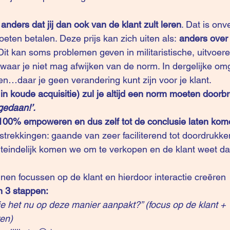
anders dat jij dan ook van de klant zult leren
. Dat is onv
moeten betalen. Deze prijs kan zich uiten als: 
anders over 
 Dit kan soms problemen geven in militaristische, uitvoer
waar je niet mag afwijken van de norm. In dergelijke omg
en…daar je geen verandering kunt zijn voor je klant.
 in koude acquisitie) zul je altijd een norm moeten doorb
gedaan!’.
100% empoweren en dus zelf tot de conclusie laten ko
 strekkingen: gaande van zeer faciliterend tot doordrukke
Uiteindelijk komen we om te verkopen en de klant weet dat
nnen focussen op de klant en hierdoor interactie creëren
 3 stappen: 
e het nu op deze manier aanpakt?” (focus op de klant + 
ren)