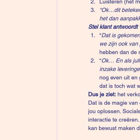
Luisteren (het mo
“Ok…dit beteken
het dan aanpak
Stel klant antwoordt
“
Dat is gekomen 
we zijn ook van
hebben dan de n
“
Ok… En als jul
inzake levering
nog even uit en 
dat is toch wat 
Dus je ziet:
 het verk
Dat is de magie van 
jou oplossen. Social
interactie te creëren
kan bewust maken dat 