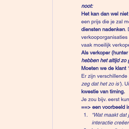
noot:
Het kan dan wel niet 
een prijs die je zal 
diensten nadenken
.
verkooporganisaties 
vaak moeilijk verkop
Als verkoper (hunter
hebben het altijd zo 
Moeten we de klant 
Er zijn verschillende
zeg dat het zo is’
). 
kwestie van timing.
Je zou bijv. eerst ku
==> een voorbeeld in
“Wat maakt dat j
interactie creëe