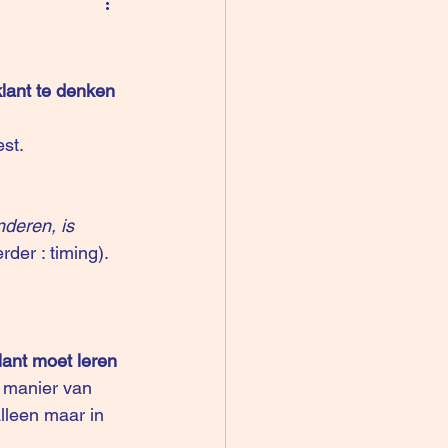
lant te denken 
st.
deren, is 
der : timing). 
lant moet leren 
, manier van 
lleen maar in 