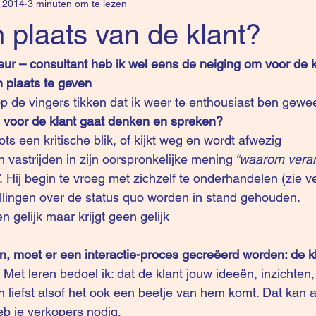
 2014
3 minuten om te lezen
in plaats van de klant?
eur – consultant heb ik wel eens de neiging om voor de k
n plaats te geven
p de vingers tikken dat ik weer te enthousiast ben gewee
e voor de klant gaat denken en spreken?
lots een kritische blik, of kijkt weg en wordt afwezig
h vastrijden in zijn oorspronkelijke mening
 “waarom veran
. Hij begin te vroeg met zichzelf te onderhandelen (zie ver
ellingen over de status quo worden in stand gehouden.
n gelijk maar krijgt geen gelijk
len, moet er een interactie-proces gecreëerd worden: de k
 Met leren bedoel ik: dat de klant jouw ideeën, inzichten
 liefst alsof het ook een beetje van hem komt. Dat kan a
eb je verkopers nodig. 