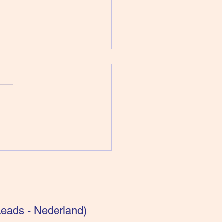
pen voor intuïtieven:
getisch bekeken
eads - Nederland)