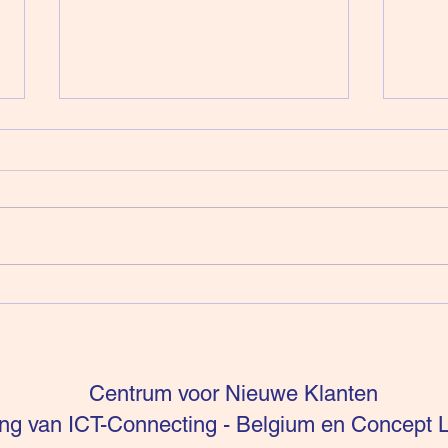
Intuïtie is niet te sturen (deel
Verko
16)
Ener
Centrum voor Nieuwe Klanten
g van ICT-Connecting - Belgium en Concept L