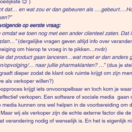
eilijkste 😉 )
t dat… en wat zou er dan gebeuren als ….gebeurt….Hoe
ken?”
 volgende op eerste vraag: 
omdat we toen nog met een ander clienteel zaten. Dat i
 plan…”
 (dergelijke vragen geven altijd info over verande
eiging om hierop te vroeg in te pikken…nvdr) 
lie dat product gaan lanceren…wat moet er dan anders 
en/opvolging/… naar jullie pharmaklanten?
 …” (dus je stel
graaft dieper zodat de klant ook ruimte krijgt om zijn men
we als verkoper willen?)
oopproces krijgt iets onvoorspelbaar en toch kom je waar 
effectief verkopen. Een software of sociale media  gaan d
e media kunnen ons wel helpen in de voorbereiding om d
. Maar wij als verkoper zijn de echte externe factor die de 
verandering nodig of wenselijk is. En het is eigenlijk nie