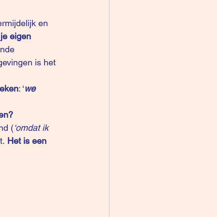
ermijdelijk en 
je eigen 
ende 
evingen is het 
reken
: ‘
we 
men?
nd (
‘omdat ik 
. 
Het is een 