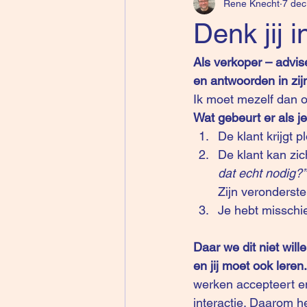
Rene Knecht
7 dec
Denk jij 
Als verkoper – advis
en antwoorden in zij
Ik moet mezelf dan o
Wat gebeurt er als j
De klant krijgt p
De klant kan zic
dat echt nodig?”
Zijn veronderst
Je hebt misschie
Daar we dit niet wil
en jij moet ook leren.
werken accepteert en
interactie. Daarom h