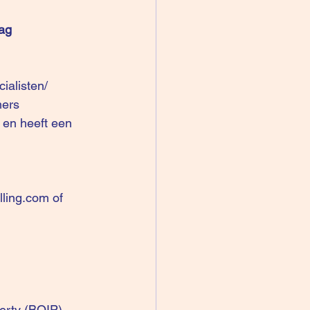
ag 
ialisten/
ers 
 en heeft een 
lling.com
 of 
perty (BOIP)