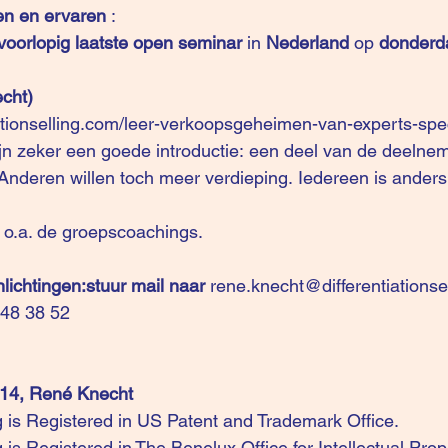
eren en ervaren
 :  
voorlopig laatste open seminar
 in 
Nederland
 op
 donderd
cht)
iationselling.com/leer-verkoopsgeheimen-van-experts-spec
n zeker een goede introductie: een deel van de deelnem
Anderen willen toch meer verdieping. Iedereen is anders
o.a. de 
groepscoachings
. 
nlichtingen:stuur mail naar
rene.knecht@differentiationse
48 38 52
014, René Knecht
ng is Registered in US Patent and Trademark Office.
ng is Registered in The Benelux Office for Intellectual Pro