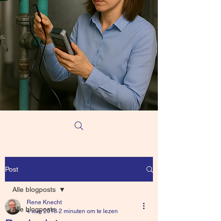
Post
Alle blogposts
Rene Knecht
Alle blogposts
4 aug 2013
2 minuten om te lezen