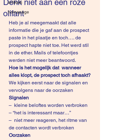
Denk niet aan een roze
artikels
olifant
homepage
Heb je al meegemaakt dat alle 
informatie die je gaf aan de prospect 
paste in het plaatje en toch…. de 
prospect hapte niet toe. Het werd stil 
in de ether. Mails of telefoontjes 
werden niet meer beantwoord.
Hoe is het mogelijk dat  wanneer 
alles klopt, de prospect toch afhaakt?
We kijken eerst naar de signalen en 
vervolgens naar de oorzaken
Signalen
–  kleine beloftes worden verbroken
– “het is interessant maar…”
–  niet meer reageren, het ritme van 
de contacten wordt verbroken
Oorzaken