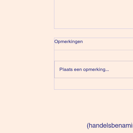
Opmerkingen
Plaats een opmerking...
De Illusie Van Klanten Dat Ze
Zelf Beslissen
(handelsbenamin