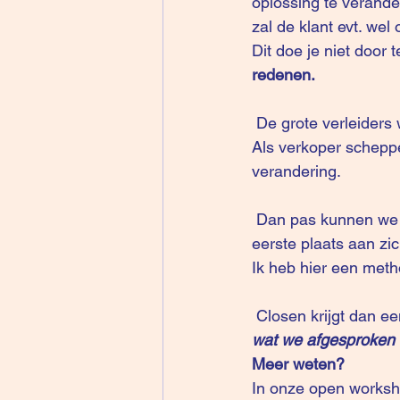
oplossing te verander
zal de klant evt. we
Dit doe je niet door 
redenen.
 De grote verleiders 
Als verkoper schepp
verandering.
 Dan pas kunnen we zijn aankoopgedrag effectief “sturen”. De prospect moet het in de 
eerste plaats aan zic
Ik heb hier een meth
 Closen krijgt dan 
wat we afgesproken
Meer weten?
In onze open worksh