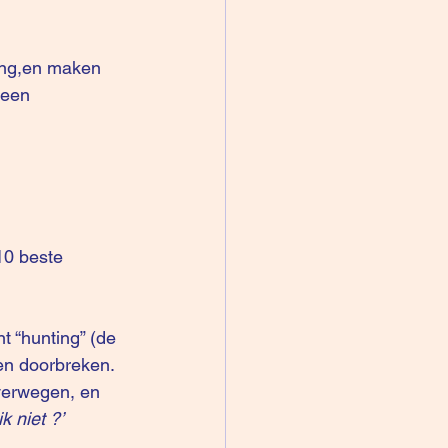
 een 
t “hunting” (de 
en doorbreken. 
verwegen, en 
k niet ?’