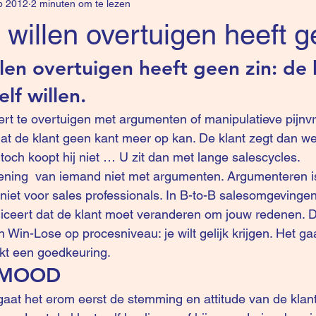
b 2012
2 minuten om te lezen
 willen overtuigen heeft g
llen overtuigen heeft geen zin: de 
lf willen.
eert te overtuigen met argumenten of manipulatieve pijnv
t de klant geen kant meer op kan. De klant zegt dan wel 
toch koopt hij niet … U zit dan met lange salescycles.
ning  van iemand niet met argumenten. Argumenteren is
, niet voor sales professionals. In B-to-B salesomgevingen 
ceert dat de klant moet veranderen om jouw redenen. Di
 Win-Lose op procesniveau: je wilt gelijk krijgen. Het ga
ekt een goedkeuring.
r MOOD
p gaat het erom eerst de stemming en attitude van de klant 