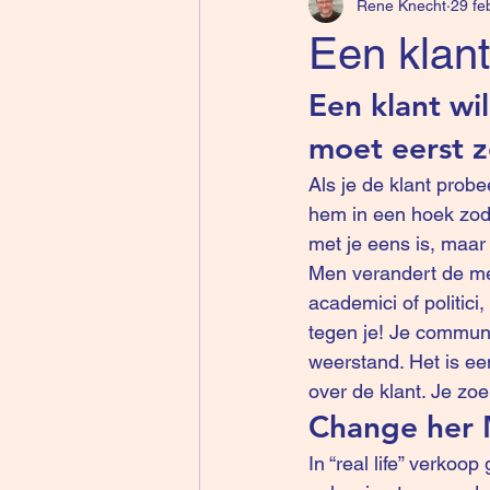
Rene Knecht
29 fe
Een klant
Een klant wi
moet eerst ze
Als je de klant prob
hem in een hoek zoda
met je eens is, maar 
Men verandert de me
academici of politici
tegen je! Je communi
weerstand. Het is een
over de klant. Je zo
Change he
In “real life” verkoo