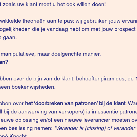
 zoals uw klant moet u het ook willen doen!
ogelijkheden die je vandaag hebt om met jouw prospect
e gaan.
et manipulatieve, maar doelgerichte manier.
en?
Geen boekenwijsheden.
bben over 
het ‘doorbreken van patronen’ bij de klant
. Wan
l bij de aanwerving van verkopers) is in essentie patron
nieuwe oplossing en/of een nieuwe leverancier moeten o
 een beslissing nemen: 
‘Verander ik (closing) of verander i
ené Knecht