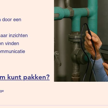
n door een
ar inzichten
en vinden
communicatie
um kunt pakken?
ge