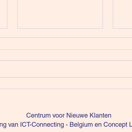
Intuïtie is niet te sturen (deel
Verko
16)
Ener
Centrum voor Nieuwe Klanten
g van ICT-Connecting - Belgium en Concept L