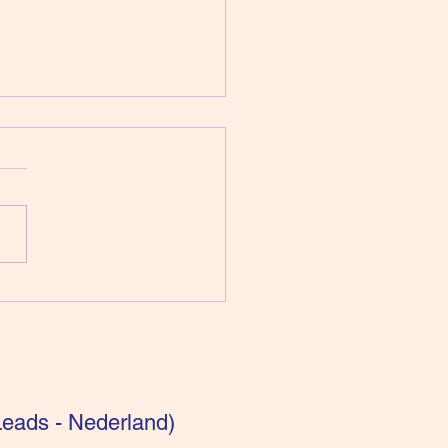
pen voor intuïtieven:
getisch bekeken
eads - Nederland)