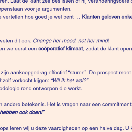
en. Laat de klant zelf beslissen of hij veranderingsbereid
l openstaan voor je argumenten.
te vertellen hoe goed je wel bent … 
Klanten geloven enke
weten dit ook: 
Change her mood, not her mind
!
en we eerst een 
coöperatief klimaat
, zodat de klant open
hzelf verkocht kijgen: 
“Wil ik het wel?”
odologie rond ontworpen die werkt.
een andere betekenis. Het is vragen naar een commitment:
 hebben ook doen!”
ops leren wij u deze vaardigheden op een halve dag. U 