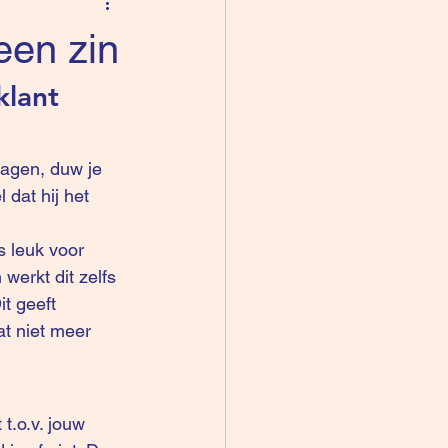
een zin
klant 
ragen, duw je 
dat hij het 
 leuk voor 
werkt dit zelfs 
t geeft 
at niet meer 
t.o.v. jouw 