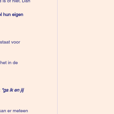
 is of niet. Dan 
l hun eigen 
staat voor 
 
“ga ik en jij 
kan er meteen 