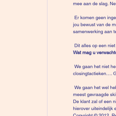
mee aan de slag. Net
 Er komen geen ingewikkelde theorieën aan te pas: wij gebruiken jouw ervaring,en maken 
jou bewust van de m
samenwerking aan t
 Dit alles op een ni
Wat mag u verwacht
 We gaan het niet hebben over de pijn van de klant, behoeftenpiramides, de 10 beste 
closingtactieken…. 
 We gaan het wel he
meest gevraagde skil
De klant zal of een 
hierover uiteindelijk
Copyright © 2012, R