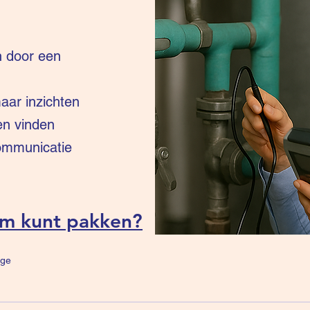
n door een
ar inzichten
en vinden
communicatie
um kunt pakken?
ge