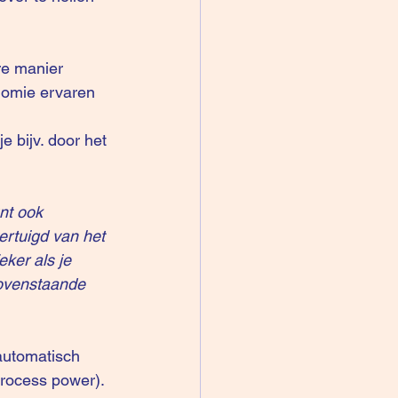
re manier 
nomie ervaren 
 bijv. door het 
nt ook 
ertuigd van het 
eker als je 
ovenstaande 
automatisch 
process power). 