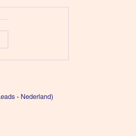
pen voor intuïtieven:
getisch bekeken
eads - Nederland)