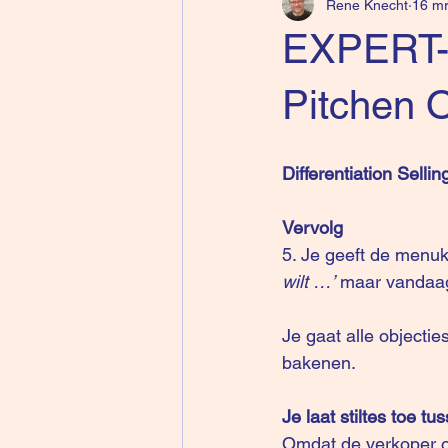
Rene Knecht
16 mr
EXPERT-V
Pitchen 
Differentiation Selli
Vervolg
5. Je geeft de menuk
wilt …’
 maar vandaag
Je gaat alle objecti
bakenen. 
Je laat stiltes toe 
Omdat de verkoper op