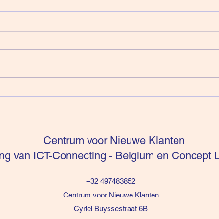
Intuïtie is niet te sturen (deel
Verko
16)
Ener
Centrum voor Nieuwe Klanten
g van ICT-Connecting - Belgium en Concept L
+32 497483852
Centrum voor Nieuwe Klanten
Cyriel Buyssestraat 6B