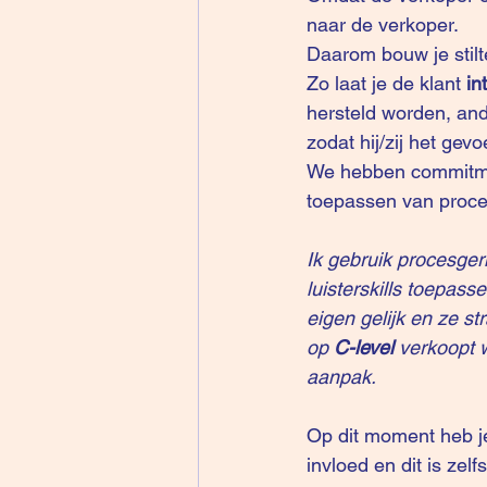
naar de verkoper.
Daarom bouw je stilte
Zo laat je de klant 
in
hersteld worden, and
zodat hij/zij het gevo
We hebben commitment 
toepassen van proce
Ik gebruik procesger
luisterskills toepass
eigen gelijk en ze st
op 
C-level 
verkoopt 
aanpak.
Op dit moment heb j
invloed en dit is ze