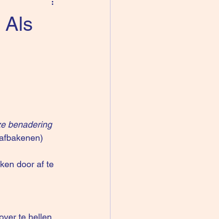
 Als
ze benadering 
 afbakenen)
en door af te 
ver te hellen 