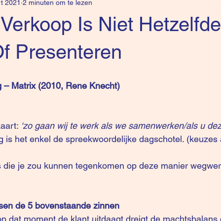
t 2021
2 minuten om te lezen
erkoop Is Niet Hetzelfde
Of Presenteren
ng – Matrix (2010, Rene Knecht)
aart:
 ‘zo gaan wij te werk als we samenwerken/als u de
 is het enkel de spreekwoordelijke dagschotel. (keuzes
es die je zou kunnen tegenkomen op deze manier wegwerk
tussen de 5 bovenstaande zinnen
 dat moment de klant uitdaagt dreigt de machtsbalans o