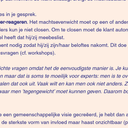
s in je gesprek. 
ter-reageren
. Het machtsevenwicht moet op een of ande
ers kun je niet closen. Om te closen moet de klant auto
el heeft dat hij/zij meebeslist.
nodig zodat hij/zij zijn/haar beloftes nakomt. Dit doe je
svragen (cf. workshops). 
ichte vragen omdat het de eenvoudigste manier is. Je ku
en maar dat is soms te moeilijk voor experts: men is te ov
ralen dat ook uit. Vaak wilt en kan men ook niet anders. Z
waar men ’tegengewicht’ moet kunnen geven. Daarom b
e een gemeenschappelijke visie gecreëerd, je hebt dan 
lfs de sterkste vorm van invloed maar haast onzichtbaar (