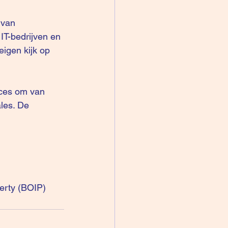
 van 
IT-bedrijven en 
eigen kijk op 
oces om van 
les. De 
perty (BOIP)