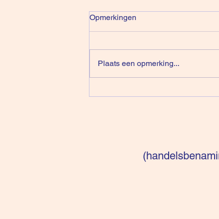
Opmerkingen
Plaats een opmerking...
De Illusie Van Klanten Dat Ze
Zelf Beslissen
(handelsbenamin