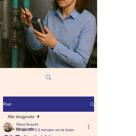
Post
Alle blogposts
Rene Knecht
Alle blogposts
26 nov 2013
3 minuten om te lezen