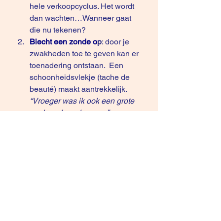
hele verkoopcyclus. Het wordt 
dan wachten…Wanneer gaat 
die nu tekenen?
Biecht een zonde o
p
: door je 
zwakheden toe te geven kan er 
toenadering ontstaan.  Een 
schoonheidsvlekje (tache de 
beauté) maakt aantrekkelijk. 
“Vroeger was ik ook een grote 
pusher als verkoper…” 
Durf nee te zeggen
:
 “Nee dat 
kunnen wij niet. Is dit een 
breekpunt voor u?”
Verkondig je eigen waarheid en 
aanvaard dat de klant ook zijn 
waarheid heeft
: een 
procesgerichte vraagstelling 
helpt je mee te kijken door de 
gekleurde bril van de klant. Het 