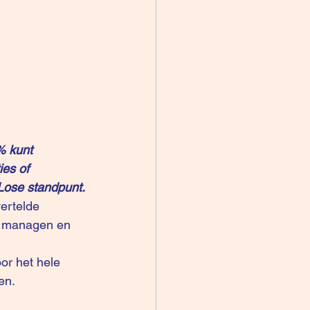
% kunt 
ies of 
-Lose standpunt.
ertelde 
te managen en 
or het hele 
en.