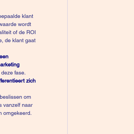
bepaalde klant 
 waarde wordt 
liteit of de ROI 
, de klant gaat 
een 
arketing 
deze fase. 
ferentieert zich 
 beslissen om 
s vanzelf naar 
en omgekeerd. 