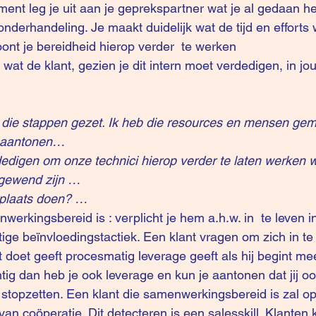
t leg je uit aan je geprekspartner wat je al gedaan he
derhandeling. Je maakt duidelijk wat de tijd en efforts 
oont je bereidheid hierop verder  te werken
 wat de klant, gezien je dit intern moet verdedigen, in jo
ie stappen gezet. Ik heb die resources en mensen gemo
n aantonen…
digen om onze technici hierop verder te laten werken w
 gewend zijn …
 plaats doen? …
werkingsbereid is : verplicht je hem a.h.w. in  te leven in 
tige beïnvloedingstactiek. Een klant vragen om zich in te
at doet geeft procesmatig leverage geeft als hij begint m
tig dan heb je ook leverage en kun je aantonen dat jij oo
stopzetten. Een klant die samenwerkingsbereid is zal o
an coöperatie. Dit detecteren is een salesskill. Klanten