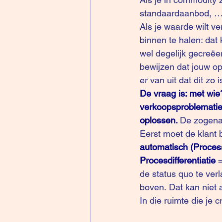
standaardaanbod, …
Als je waarde wilt v
binnen te halen: dat
wel degelijk gecreëer
bewijzen dat jouw op
er van uit dat dit zo i
De vraag is: met wie
verkoopsproblematiek
oplossen. 
De zogenaa
Eerst moet de klant 
automatisch (Process 
Procesdifferentiatie
=
de status quo te ver
boven. Dat kan niet
In die ruimte die je 