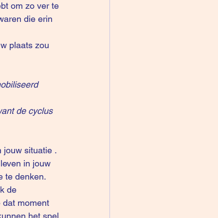
bt om zo ver te 
waren die erin 
uw plaats zou 
biliseerd 
ant de cyclus 
jouw situatie . 
 leven in jouw 
ee te denken.
k de 
p dat moment 
 kunnen het spel 