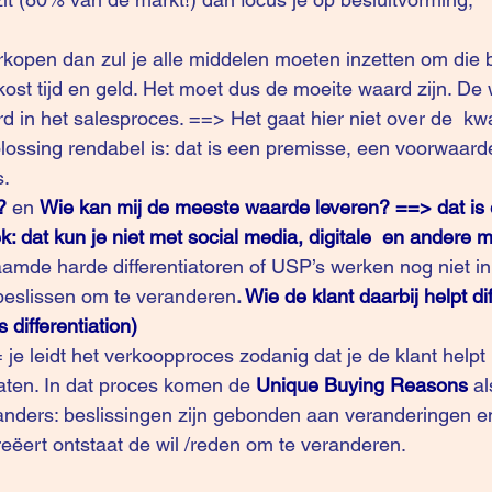
 
erkopen dan zul je alle middelen moeten inzetten om die 
 kost tijd en geld. Het moet dus de moeite waard zijn. De
d in het salesproces. ==> Het gaat hier niet over de  kwa
lossing rendabel is: dat is een premisse, een voorwaarde
s.
?
 en 
Wie kan mij de meeste waarde leveren? ==> dat is 
: dat kun je niet met social media, digitale  en andere m
mde harde differentiatoren of USP’s werken nog niet in 
beslissen om te veranderen
. 
Wie de klant daarbij helpt dif
differentiation)
 je leidt het verkoopproces zodanig dat je de klant helpt
laten. In dat proces komen de 
Unique Buying Reasons
al
 anders: beslissingen zijn gebonden aan veranderingen 
creëert ontstaat de wil /reden om te veranderen.