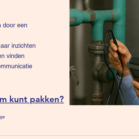
n door een
ar inzichten
en vinden
communicatie
um kunt pakken?
ge