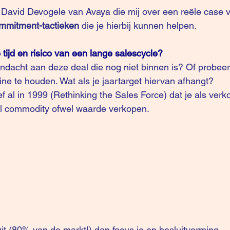
 
David Devogele 
van 
Avaya
 die mij over een reële case v
ommitment-tactieken
 die je hierbij kunnen helpen.
tijd en risico van een lange salescycle?
dacht aan deze deal die nog niet binnen is? Of probeer
ine te houden. Wat als je jaartarget hiervan afhangt?
 al in 1999 (Rethinking the Sales Force) dat je als verk
el commodity ofwel waarde verkopen.
zit (80% van de markt!) dan focus je op besluitvorming, 