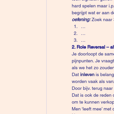
hard spelen maar i.p
begrijpt wat er aan d
oefening:
 Zoek naar 
…
…
…
2. Role Reversal – alt
Je doorloopt de samen
pijnpunten. Je vraagt
als we het zo zouden
Dat 
inleven
 is belang
worden vaak als vanze
Door bijv. terug naar 
Dat is ook de reden
om te kunnen verkope
Men ‘leeft mee’ met d