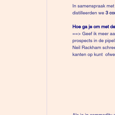
In samenspraak met
distilleerden we
 3 c
Hoe ga je om met de 
==> Geef ik meer aan
prospects in de pipel
Neil Rackham schreef
kanten op kunt  ofw
Als je in commodity 