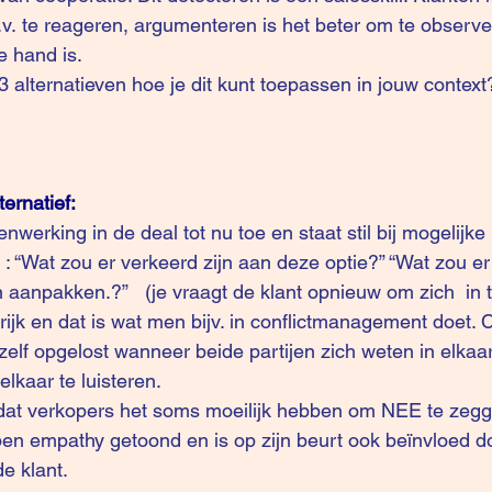
.v. te reageren, argumenteren is het beter om te observe
e hand is.
3 alternatieven hoe je dit kunt toepassen in jouw context
ernatief: 
werking in de deal tot nu toe en staat stil bij mogelijke
 : “Wat zou er verkeerd zijn aan deze optie?” “Wat zou er
 aanpakken.?”   (je vraagt de klant opnieuw om zich  in t
rijk en dat is wat men bijv. in conflictmanagement doet. C
lf opgelost wanneer beide partijen zich weten in elkaar 
elkaar te luisteren.
 dat verkopers het soms moeilijk hebben om NEE te zegg
n empathy getoond en is op zijn beurt ook beïnvloed doo
e klant.