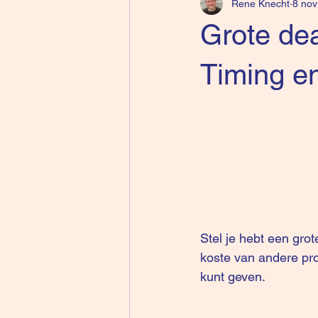
Rene Knecht
8 nov
Grote dea
Timing e
Stel je hebt een grote
koste van andere pro
kunt geven.