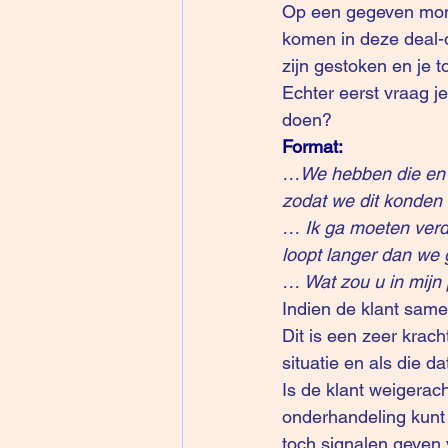
Op een gegeven momen
komen in deze deal-on
zijn gestoken en je t
Echter eerst vraag je
doen? 
Format:
…We hebben die en d
zodat we dit konde
… Ik ga moeten verde
loopt langer dan we
… Wat zou u in mijn
Indien de klant samen
Dit is een zeer krach
situatie en als die d
Is de klant weigerach
onderhandeling kunt 
toch signalen geven v