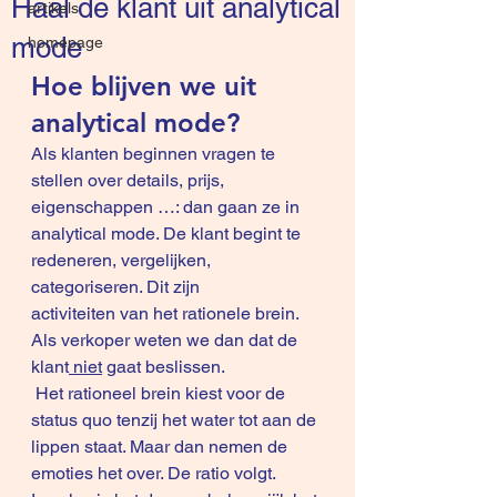
Haal de klant uit analytical
artikels
mode
homepage
Hoe blijven we uit 
analytical mode?
Als klanten beginnen vragen te 
stellen over details, prijs, 
eigenschappen …: dan gaan ze in 
analytical mode. De klant begint te 
redeneren, vergelijken, 
categoriseren. Dit zijn 
activiteiten van het rationele brein.
Als verkoper weten we dan dat de 
klant
 niet
 gaat beslissen.
 Het rationeel brein kiest voor de 
status quo tenzij het water tot aan de 
lippen staat. Maar dan nemen de 
emoties het over. De ratio volgt.