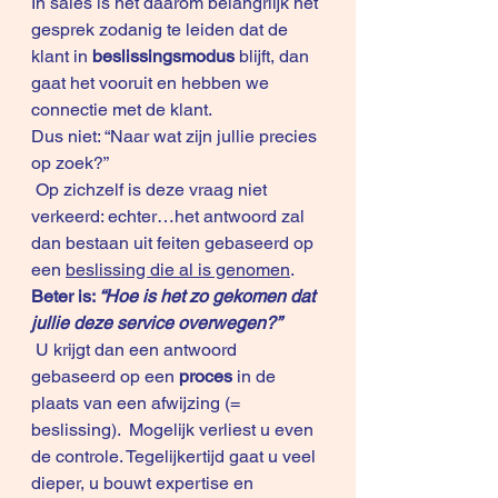
In sales is het daarom belangriijk het 
gesprek zodanig te leiden dat de 
klant in 
beslissingsmodus 
blijft, dan 
gaat het vooruit en hebben we 
connectie met de klant.
Dus niet: “Naar wat zijn jullie precies 
op zoek?”
 Op zichzelf is deze vraag niet 
verkeerd: echter…het antwoord zal 
dan bestaan uit feiten gebaseerd op 
een 
beslissing die al is genomen
.
Beter is: 
“Hoe is het zo gekomen dat 
jullie deze service overwegen?” 
 U krijgt dan een antwoord 
gebaseerd op een 
proces 
in de 
plaats van een afwijzing (= 
beslissing).  Mogelijk verliest u even 
de controle. Tegelijkertijd gaat u veel 
dieper, u bouwt expertise en 