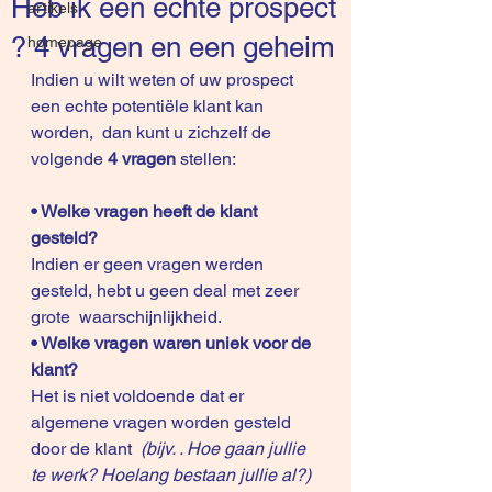
Heb ik een echte prospect
artikels
? 4 vragen en een geheim
homepage
Indien u wilt weten of uw prospect 
een echte potentiële klant kan 
worden,  dan kunt u zichzelf de 
volgende
 4 vragen 
stellen:
• Welke vragen heeft de klant 
gesteld?
Indien er geen vragen werden 
gesteld, hebt u geen deal met zeer 
grote  waarschijnlijkheid.
• Welke vragen waren uniek voor de 
klant?
Het is niet voldoende dat er 
algemene vragen worden gesteld 
door de klant  
(bijv. . Hoe gaan jullie 
te werk? Hoelang bestaan jullie al?) 