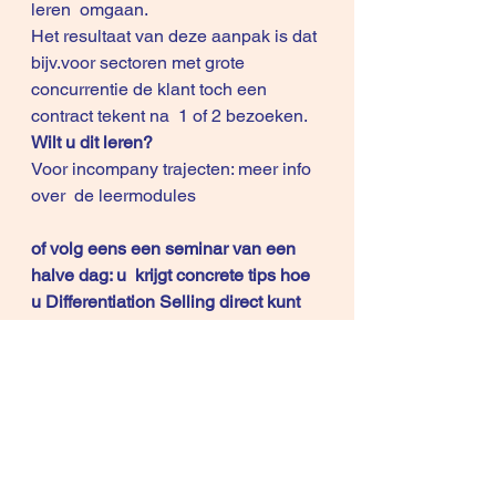
leren  omgaan.
Het resultaat van deze aanpak is dat 
bijv.voor sectoren met grote  
concurrentie de klant toch een 
contract tekent 
na  1 of 2 bezoeken
.
Wilt u dit leren?
Voor incompany trajecten: 
meer info 
over  de leermodules
of volg eens een seminar van een 
halve dag: u  krijgt concrete tips hoe 
u Differentiation Selling direct kunt 
toepassen . U  krijgt een 
tevredenheidsgarantie. 
Klik hier voor het
gedetailleerd  
programma
, en hier voor 
testimonials
 van eerdere  
deelnemers.
Copyright © 2012, René Knecht