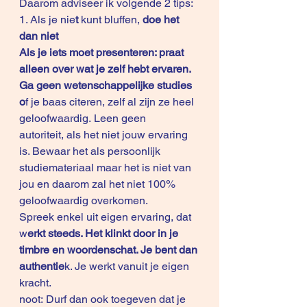
Daarom adviseer ik volgende 2 tips:
1. Als je nie
t
 kunt bluffen,
 doe het 
dan niet
Als je iets moet presenteren: praat 
alleen over wat je zelf hebt ervaren. 
Ga geen wetenschappelijke studies 
o
f je baas citeren, zelf al zijn ze heel 
geloofwaardig. Leen geen 
autoriteit, als het niet jouw ervaring 
is. Bewaar het als persoonlijk 
studiemateriaal maar het is niet van 
jou en daarom zal het niet 100% 
geloofwaardig overkomen. 
Spreek enkel uit eigen ervaring, dat 
w
erkt steeds. Het klinkt door in je 
timbre en woordenschat. Je bent dan 
authentie
k. Je werkt vanuit je eigen 
kracht.
noot: Durf dan ook toegeven dat je 