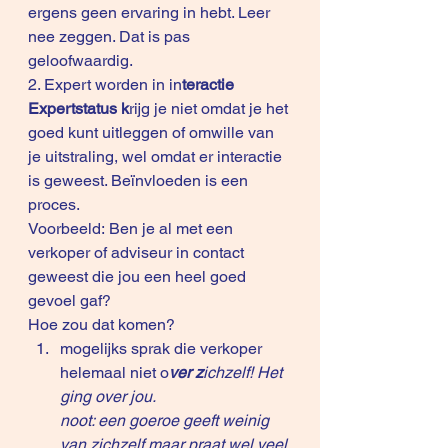
ergens geen ervaring in hebt. Leer 
nee zeggen. Dat is pas 
geloofwaardig.
2. Expert worden in in
teractie
Expertstatus k
rijg je niet omdat je het 
goed kunt uitleggen of omwille van 
je uitstraling, wel omdat er interactie 
is geweest. Beïnvloeden is een 
proces.
Voorbeeld: Ben je al met een 
verkoper of adviseur in contact 
geweest die jou een heel goed 
gevoel gaf?
Hoe zou dat komen? 
mogelijks sprak die verkoper 
helemaal niet o
ver z
ichzelf! Het 
ging over jou. 
noot: een goeroe geeft weinig 
van zichzelf maar praat wel veel 