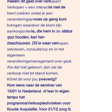
maken: dit gaat over verk
open!
Verkopen = een interact
ie met de 
klant creëren zodat je een 
veranderingspr
oces op gang kunt 
brengen waardoor de klant zijn 
aankoopcriter
ia, die hem in 
de
 status 
quo houden, kan her-
beschouwen. Dit is waar ver
kopen, 
adviseren, consultancy en in het 
algemeen 
veranderingsmanagement over gaat. 
Als dat niet gebeurt, dan zal de 
verkoop niet tot stand komen. 
Klinkt dit voor jou 
zweverig?
Kom eens naar de seminar van 
15/01 in Nederland  of leer in eigen 
tempo het 
programmaVerkooptechnieken voor 
Koude Acquisitie. Voor 31/12 zorg ik 