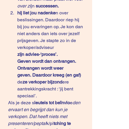
over zi
jn 
successen.
hij liet jou nadenke
n over 
beslissingen. Daardoor riep hij 
bij jou ervaringen op. Je kon dan 
niet anders dan iets over jezelf 
prijsgeven. Je stapte zo in de 
verkoper/adviseur 
zijn advies-‘proces’.
Geven wordt dan ontvangen. 
Ontvangen wordt weer 
geven. Daardoor kreeg (en gaf) 
de
ze verkoper bijzond
ere 
aantrekkingskracht : ‘jij bent 
speciaal’.
Als je deze s
leutels tot beïnvlo
e
den 
ervaart en begrijpt dan kun je 
verkopen. Dat heeft niets met 
presenteren/peptal
k/pi
tching te 