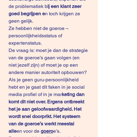
de problematiek b
ij een klant zeer 
goed begrijpen e
n toch krijgen ze 
geen gelijk.
Ze hebben niet de goeroe – 
persoonlijkheidsstatus of 
expertenstatus.
De vraag is: moet je dan de strategie 
van de goeroe’s gaan volgen (en 
niet jezelf zijn) of moet je op een 
andere manier autoriteit opbouwen?
Als je geen guru-persoonlijkheid 
hebt en je gaat dit faken in je social 
media profiel of in je mar
keting dan 
komt dit niet over. Ergens ontbreekt 
het je aan geloofwaardigheid. Het 
wordt snel doorprikt. Het systeem 
van de goeroe’s werkt meestal 
alle
en voor de
goero
e’s.