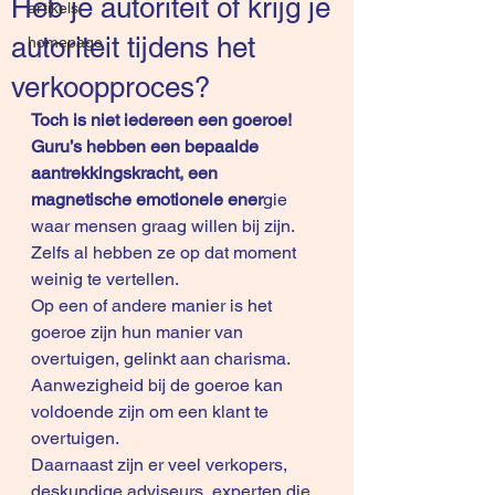
Heb je autoriteit of krijg je
artikels
autoriteit tijdens het
homepage
verkoopproces?
Toch is niet iedereen een goeroe! 
Guru’s hebben een bepaalde 
aantrekkingskracht, een 
magnetische emotionele ener
gie 
waar mensen graag willen bij zijn. 
Zelfs al hebben ze op dat moment 
weinig te vertellen.
Op een of andere manier is het 
goeroe zijn hun manier van 
overtuigen, gelinkt aan charisma. 
Aanwezigheid bij de goeroe kan 
voldoende zijn om een klant te 
overtuigen. 
Daarnaast zijn er veel verkopers, 
deskundige adviseurs, experten die 