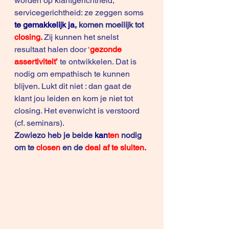
worden op klantgerichtheid, 
servicegerichtheid: ze zeggen soms 
te gemakkelijk ja,
 komen moeilijk tot 
closing.
Zij kunnen het snelst 
resultaat halen door 
‘
gezonde 
assertiviteit’
te ontwikkelen. Dat is 
nodig om empathisch te kunnen 
blijven. Lukt dit niet : dan gaat de 
klant jou leiden en kom je niet tot 
closing. Het evenwicht is verstoord 
(cf. seminars).
Zowiezo heb je beide 
kan
ten
 nodig 
om te 
closen
 en de 
deal af te sluiten.