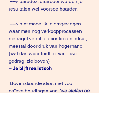
 ==> paradox: daardoor worden je 
resultaten wel voorspelbaarder.
 ==> niet mogelijk in omgevingen 
waar men nog verkoopprocessen 
managet vanuit de controlemindset, 
meestal door druk van hogerhand 
(wat dan weer leidt tot win-lose 
gedrag, zie boven)
– Je blijft realistisch
 Bovenstaande staat niet voor 
naïeve houdingen van 
‘we stellen de 
klant centraal en we laten met 
onze voeten spelen’ 
: we komen nog 
altijd om te verkopen en we moeten 
onze rentabiliteit bewaken.
 We zullen ook moeten 