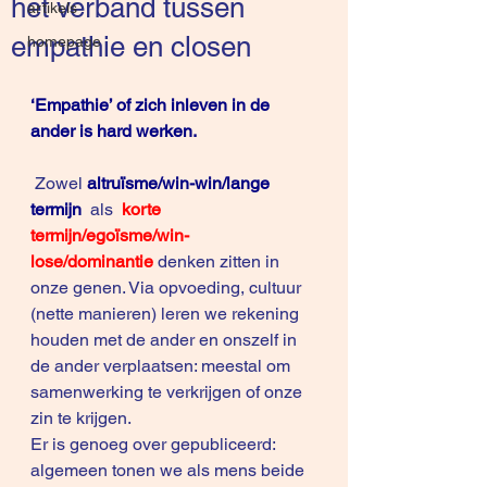
het verband tussen
artikels
empathie en closen
homepage
‘Empathie’ of zich inleven in de 
ander is hard werken.
 Zowel 
altruïsme/win-win/lange 
termijn
  als  
korte 
termijn/egoïsme/win-
lose/dominantie 
denken zitten in 
onze genen. Via opvoeding, cultuur 
(nette manieren) leren we rekening 
houden met de ander en onszelf in 
de ander verplaatsen: meestal om 
samenwerking te verkrijgen of onze 
zin te krijgen.  
Er is genoeg over gepubliceerd: 
algemeen tonen we als mens beide 