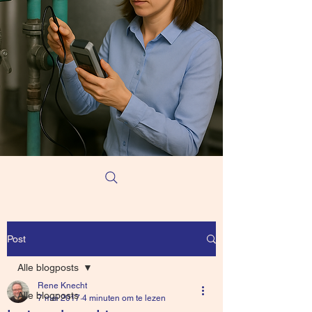
Post
Alle blogposts
Rene Knecht
Alle blogposts
7 mei 2017
4 minuten om te lezen