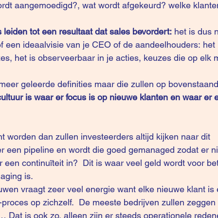
ordt aangemoedigd?, wat wordt afgekeurd? welke klanten
 leiden tot een resultaat dat sales bevordert:
 het is dus n
f een ideaalvisie van je CEO of de aandeelhouders: het k
zes, het is observeerbaar in je acties, keuzes die op el
d  meer geleerde definities maar die zullen op bovenstaa
ultuur is waar er focus is op nieuwe klanten en waar er 
t worden dan zullen investeerders altijd kijken naar dit 
r een pipeline en wordt die goed gemanaged zodat er n
 een continuïteit in?  Dit is waar veel geld wordt voor be
aging is.
en vraagt zeer veel energie want elke nieuwe klant is 
oces op zichzelf.  De meeste bedrijven zullen zeggen 
… Dat is ook zo, alleen zijn er steeds operationele rede