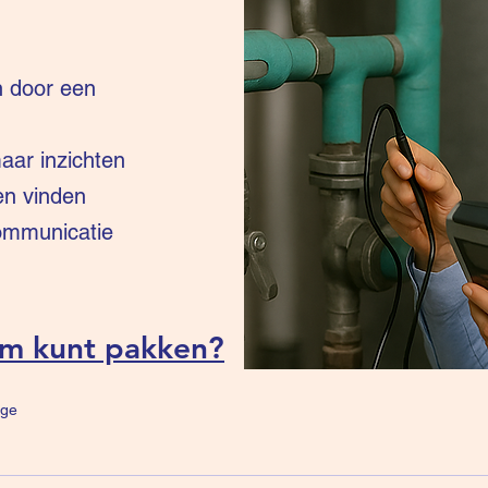
n door een
ar inzichten
en vinden
communicatie
um kunt pakken?
ge