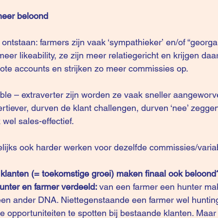
meer beloond
k ontstaan: farmers zijn vaak ‘sympathieker’ en/of “georg
er likeability, ze zijn meer relatiegericht en krijgen daa
te accounts en strijken zo meer commissies op.
le – extraverter zijn worden ze vaak sneller aangeworv
ertiever, durven de klant challengen, durven ‘nee’ zegge
 wel sales-effectief.
ijks ook harder werken voor dezelfde commissies/varia
klanten (= toekomstige groei) maken finaal ook beloond
unter en farmer verdeeld: 
van een farmer een hunter mak
s een ander DNA. Niettegenstaande een farmer wel hunting
opportuniteiten te spotten bij bestaande klanten. Maar h