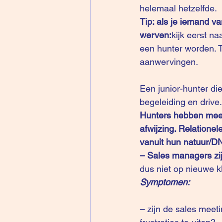
helemaal hetzelfde.
Tip: als je iemand v
werven:
kijk eerst na
een hunter worden. Top
aanwervingen. 
Een junior-hunter di
begeleiding en drive.
Hunters hebben meer 
afwijzing. Relatione
vanuit hun natuur/DN
– Sales managers zijn
dus niet op nieuwe 
Symptomen: 
– zijn de sales meet