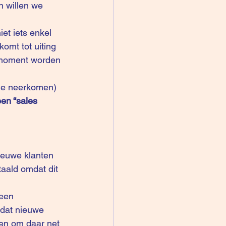
 willen we 
iet iets enkel 
omt tot uiting 
k moment worden 
nde neerkomen)
een “sales 
ieuwe klanten 
taald omdat dit 
een 
dat nieuwe 
nen om daar net 