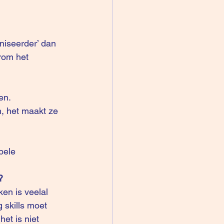
aniseerder’ dan 
rom het 
en.
n, het maakt ze 
bele 
?
en is veelal 
 skills moet 
et is niet 