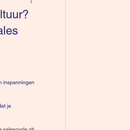
ltuur?
ales
an inspanningen 
at je 
 salescycle zit 