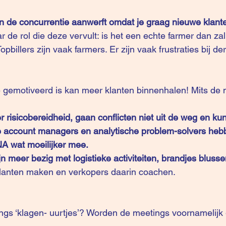
an de concurrentie aanwerft omdat je graag nieuwe klante
ar de rol die deze vervult: is het een echte farmer dan zal 
billers zijn vaak farmers. Er zijn vaak frustraties bij der
e gemotiveerd is kan meer klanten binnenhalen! Mits de 
risicobereidheid, gaan conflicten niet uit de weg en k
le account managers en analytische problem-solvers heb
A wat moeilijker mee. 
 meer bezig met logistieke activiteiten, brandjes blusse
klanten maken en verkopers daarin coachen.
ings ‘klagen- uurtjes’? Worden de meetings voornamelijk