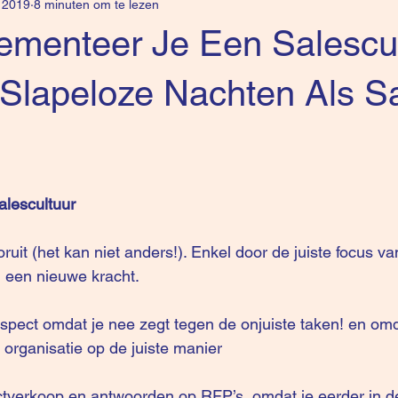
l 2019
8 minuten om te lezen
ementeer Je Een Salescu
 Slapeloze Nachten Als S
alescultuur
ruit (het kan niet anders!). Enkel door de juiste focus v
l, een nieuwe kracht. 
respect omdat je nee zegt tegen de onjuiste taken! en omd
 organisatie op de juiste manier
ctverkoop en antwoorden op RFP’s  omdat je eerder in de