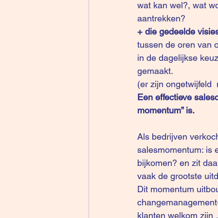
wat kan wel?, wat w
aantrekken?
+ die gedeelde visies
tussen de oren van o
in de dagelijkse keu
gemaakt.
(er zijn ongetwijfel
Een effectieve salesc
momentum” is.
Als bedrijven verkoch
salesmomentum: is e
bijkomen? en zit daar
vaak de grootste uitd
Dit momentum uitbouw
changemanagement-pr
klanten welkom zijn 