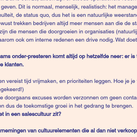
e geven. Dit is normaal, menselijk, realistisch: het mana
ïteit, de status quo, dus het is een natuurlijke weersta
ust trekken bedrijven altijd meer mensen aan die de st
ijn die mensen die doorgroeien in organisaties (natuurlijk
arom ook om interne redenen een drive nodig. Wat doet
ams onder-presteren komt altijd op hetzelfde neer: er is 
e klanten.
 vereist tijd vrijmaken, en prioriteiten leggen. Hoe je j
mgekeerd!)
 hoe doorgaans excuses worden verzonnen om geen contac
n dus de toekomstige groei in het gedrang te brengen. 
et in een salescultuur zit? 
arnemingen van cultuurelementen die al dan niet verkoo