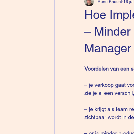
Rene Knecht
16 ju
Hoe Impl
– Minder
Manager
Voordelen van een s
– je verkoop gaat voo
zie je al een verschi
– je krijgt als team 
zichtbaar wordt in de
– er is minder produ