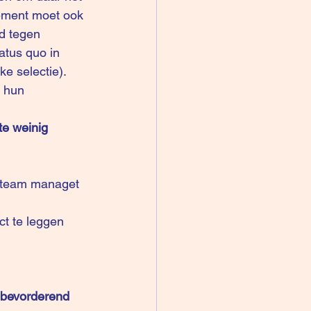
gement moet ook 
nd tegen 
atus quo in 
e selectie). 
 hun 
te weinig 
e team managet 
t te leggen 
pbevorderend 