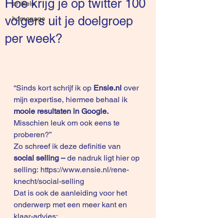
Hoe krijg je op twitter 100
artikels
volgers uit je doelgroep
homepage
per week?
“Sinds kort schrijf ik op
Ensie.nl
 over 
mijn expertise, hiermee behaal ik 
mooie resultaten in Google.
Misschien leuk om ook eens te 
proberen?”  
Zo schreef ik deze definitie van
social selling – 
de nadruk ligt hier op 
selling: 
https://www.ensie.nl/rene-
knecht/social-selling
Dat is ook de aanleiding voor het 
onderwerp met een meer kant en 
klaar-advies: