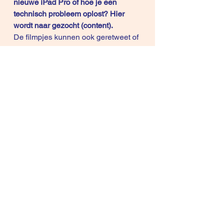
nieuwe iPad Pro of hoe je een 
technisch probleem oplost? Hier 
wordt naar gezocht (content). 
De filmpjes kunnen ook geretweet of 
gedeeld worden op facebook, 
linkedin … De commentaarfunctie 
leidt ook tot interactie. Bij Youtube 
vind ik de reacties wel minder 
relevant (meer emotioneel) of 
weinig. Daar is dan Linkedin beter 
voor.
VIP Coaching: dit programma heeft 
al vele klanten geholpen. Lees hier 
meer over:
VIP Coaching – Verkopen voor 