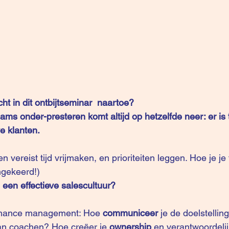
t in dit ontbijtseminar  naartoe? 
ams onder-presteren komt altijd op hetzelfde neer: er is 
e klanten.
 vereist tijd vrijmaken, en prioriteiten leggen. Hoe je j
mgekeerd!)
een effectieve salescultuur? 
ormance management: Hoe 
communiceer
 je de doelstellin
an coachen? Hoe creëer je 
ownership
 en verantwoordeli