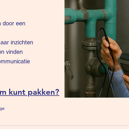
n door een
ar inzichten
en vinden
communicatie
um kunt pakken?
ge