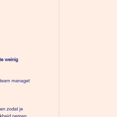
te weinig 
e team managet 
gen zodat je 
jkheid nemen 