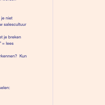
je niet 
w salescultuur 
t je breken 
 = lees 
erkennen?  Kun 
elen: 