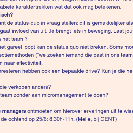
abiele karaktertrekken wat dat ook mag betekenen. 
gisch? 
nt de status-quo in vraag stellen: dit is gemakkelijker als 
aat invloed van uit. Je brengt iets in beweging. Laat jou
in het team ?
het gareel loopt kan de status quo niet breken. Soms moe
ectiemethoden (“we zoeken iemand die past in ons team”
 naar effectiviteit.
presteren hebben ook een bepaalde drive? Kun je die h
die verkopen anders?
esteam zonder aan micromanagement te doen?
es managers 
ontmoeten om hierover ervaringen uit te wiss
 de ochtend op 25/6: 8.30h-11h. (Melle, bij GENT)