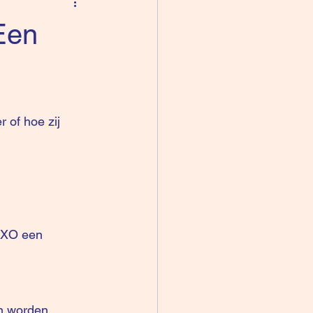
Een
 of hoe zij 
CXO een 
en worden 