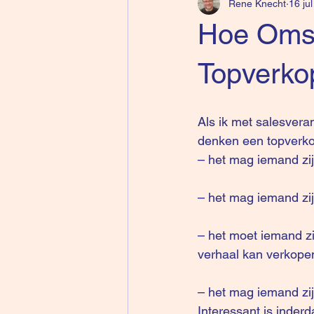
Rene Knecht
16 ju
Hoe Omsc
Topverko
Als ik met salesvera
denken een topverkop
– het mag iemand zi
– het mag iemand zijn
– het moet iemand z
verhaal kan verkopen
– het mag iemand zij
Interessant is inder