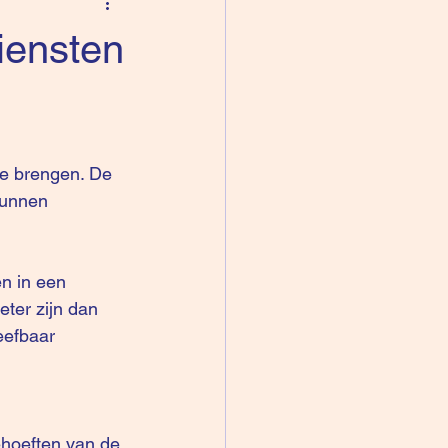
iensten
te brengen. De 
kunnen 
n in een 
eter zijn dan 
eefbaar 
hoeften van de 