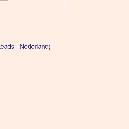
pen voor intuïtieven:
getisch bekeken
eads - Nederland)