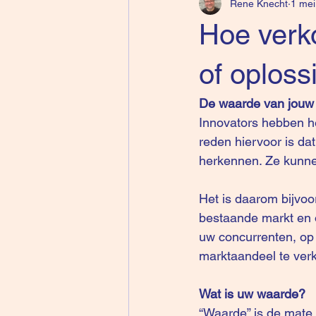
Rene Knecht
1 mei
Hoe verk
of oploss
De waarde van jouw 
Innovators hebben h
reden hiervoor is dat
herkennen. Ze kunnen
Het is daarom bijvoo
bestaande markt en op
uw concurrenten, op 
marktaandeel te verk
Wat is uw waarde?
“Waarde” is de mate