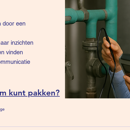
n door een
ar inzichten
en vinden
communicatie
um kunt pakken?
ge