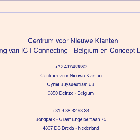
Intuïtie is niet te sturen (deel
Verko
16)
Ener
Centrum voor Nieuwe Klanten
g van ICT-Connecting - Belgium en Concept L
+32 497483852
Centrum voor Nieuwe Klanten
Cyriel Buyssestraat 6B
9850 Deinze - Belgium
+31 6 38 32 93 33
Bondpark - Graaf Engelbertlaan 75
4837 DS Breda - Nederland