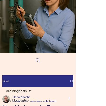
Post
Alle blogposts
Rene Knecht
Alle blogposts
5 mei 2019
1 minuten om te lezen