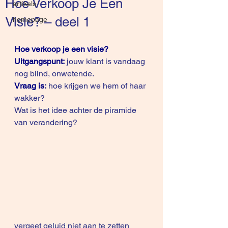
Hoe Verkoop Je Een
artikels
Visie? – deel 1
homepage
Hoe verkoop je een visie? 
Uitgangspunt:
 jouw klant is vandaag 
nog blind, onwetende.
Vraag is
:
 hoe krijgen we hem of haar 
wakker?
Wat is het idee achter de piramide 
van verandering?
vergeet geluid niet aan te zetten