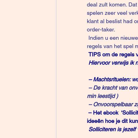
deal zult komen. Dat 
spelen zeer veel ver
klant al beslist had
order-taker.
 Indien u een nieuwe visie, oplossing, dienst wilt verkopen (koude acquisitie) dan zult u de 
regels van het spel
TIPS om de regels v
Hiervoor verwijs ik n
 – 
Machtsrituelen: w
 – 
De kracht van onv
min leestijd )
 – 
Onvoorspelbaar zi
– Het 
ebook  ‘Sollic
ideeën hoe je dit ku
Solliciteren is jezel