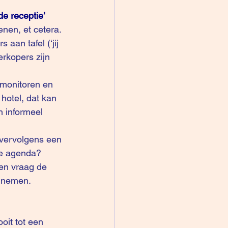
e receptie’
enen, et cetera.
an tafel (‘jij 
erkopers zijn 
 monitoren en 
 hotel, dat kan 
 informeel 
 vervolgens een 
 de agenda?
Men vraag de 
e nemen.