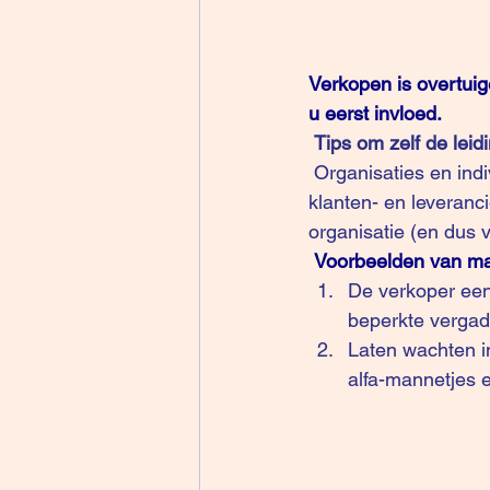
Verkopen is overtuig
u eerst invloed.
 Tips om zelf de lei
 Organisaties en individuen hebben ook een “script”, een ritueel, om controle te krijgen over 
klanten- en leveranci
organisatie (en dus 
Voorbeelden van ma
De verkoper een
beperkte vergad
Laten wachten in
alfa-mannetjes 