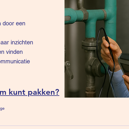
n door een
ar inzichten
en vinden
communicatie
um kunt pakken?
ge