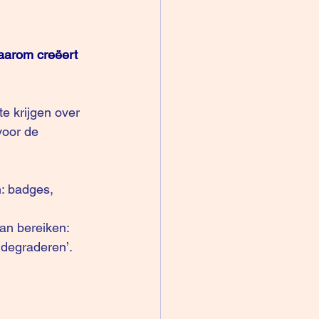
aarom creëert 
voor de 
: badges, 
an bereiken: 
‘degraderen’.