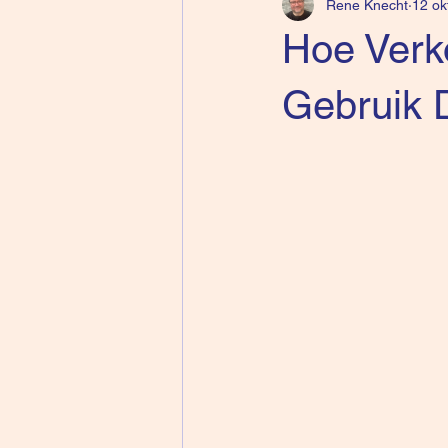
Rene Knecht
12 ok
Hoe Verk
Gebruik D