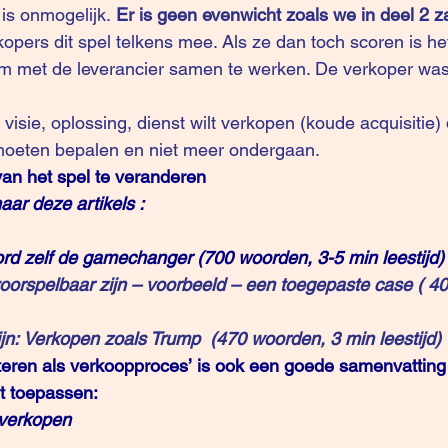
is onmogelijk. 
Er is geen evenwicht zoals we in 
deel 2
 z
kopers dit spel telkens mee. Als ze dan toch scoren is h
 om met de leverancier samen te werken. De verkoper was
 moeten bepalen en niet meer ondergaan.
an het spel te veranderen
aar deze artikels :
ord zelf de gamechanger
 (700 woorden, 3-5 min leestijd)
oorspelbaar zijn – voorbeeld
 – een toegepaste case ( 4
jn: Verkopen zoals Trump
  (470 woorden, 3 min leestijd)
iteren als verkoopproces’ 
is ook een goede samenvatting
nt toepassen: 
f verkopen