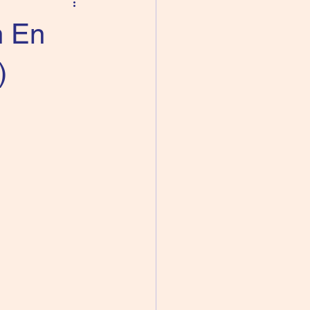
n En
)