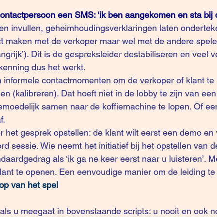
contactpersoon een SMS: ‘ik ben aangekomen en sta bij d
ten invullen, geheimhoudingsverklaringen laten ondertek
 maken met de verkoper maar wel met de andere spelers a
ngrijk’). Dit is de gespreksleider destabiliseren en veel v
kenning dus het werkt.
 informele contactmomenten om de verkoper of klant te
en (kalibreren). Dat hoeft niet in de lobby te zijn van een
emoedelijk samen naar de koffiemachine te lopen. Of een
f.
 het gesprek opstellen: de klant wilt eerst een demo en
d sessie. Wie neemt het initiatief bij het opstellen van
daardgedrag als ‘ik ga ne keer eerst naar u luisteren’. 
klant te openen. Een eenvoudige manier om de leiding t
oop van het spel