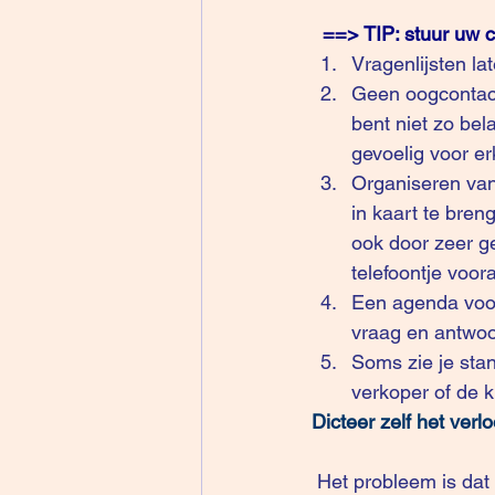
==> TIP: stuur uw 
Vragenlijsten la
Geen oogcontact
bent niet zo bela
gevoelig voor er
Organiseren van
in kaart te breng
ook door zeer g
telefoontje voora
Een agenda voor
vraag en antwoor
Soms zie je stan
verkoper of de 
Dicteer zelf het verl
 Het probleem is dat als u meegaat in bovenstaande scripts: u nooit en ook nooit tot een 