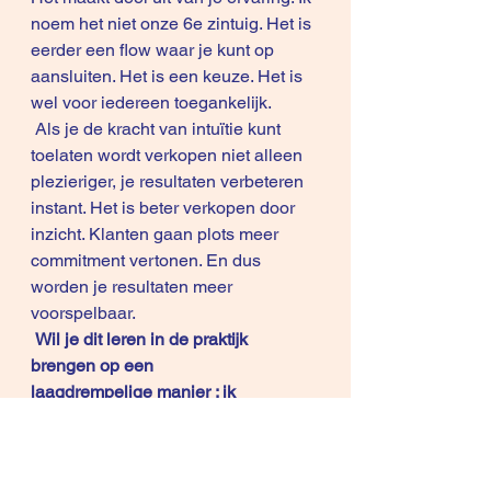
noem het niet onze 6e zintuig. Het is 
eerder een flow waar je kunt op 
aansluiten. Het is een keuze. Het is 
wel voor iedereen toegankelijk.
 Als je de kracht van intuïtie kunt 
toelaten wordt verkopen niet alleen 
plezieriger, je resultaten verbeteren 
instant. Het is beter verkopen door 
inzicht. Klanten gaan plots meer 
commitment vertonen. En dus 
worden je resultaten meer 
voorspelbaar.
Wil je dit leren in de praktijk 
brengen op een 
laagdrempelige manier : ik 
organiseer alvast 2 korte workshops 
van 3,5 uur:
Verkopen zonder over je product te 