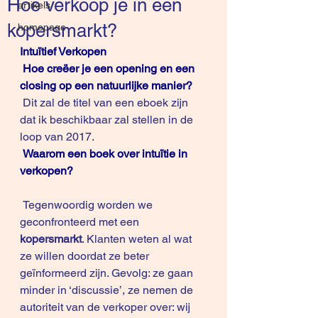
Hoe verkoop je in een
artikels
kopersmarkt?
homepage
Intuïtief Verkopen
Hoe creëer je een opening en een 
closing op een natuurlijke manier?
 Dit zal de titel van een eboek zijn 
dat ik beschikbaar zal stellen in de 
loop van 2017.
Waarom een boek over intuïtie in 
verkopen?
 Tegenwoordig worden we 
geconfronteerd met een
kopersmarkt
. Klanten weten al wat 
ze willen doordat ze beter 
geïnformeerd zijn. Gevolg: ze gaan 
minder in ‘discussie’, ze nemen de 
autoriteit van de verkoper over: wij 