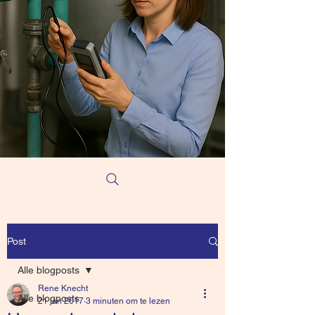
Post
Alle blogposts
Rene Knecht
Alle blogposts
21 jan 2017
3 minuten om te lezen