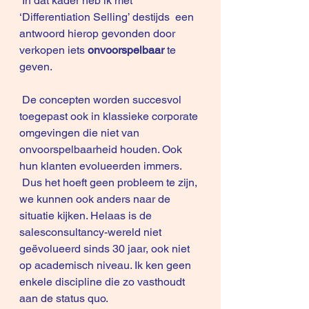
 In dat kader heb ik met 
‘Differentiation Selling’ destijds  een 
antwoord hierop gevonden door 
verkopen iets
 onvoorspelbaar
 te 
geven.
 De concepten worden succesvol 
toegepast ook in klassieke corporate 
omgevingen die niet van 
onvoorspelbaarheid houden. Ook 
hun klanten evolueerden immers. 
 Dus het hoeft geen probleem te zijn, 
we kunnen ook anders naar de 
situatie kijken. Helaas is de 
salesconsultancy-wereld niet 
geëvolueerd sinds 30 jaar, ook niet 
op academisch niveau. Ik ken geen 
enkele discipline die zo vasthoudt 
aan de status quo.  