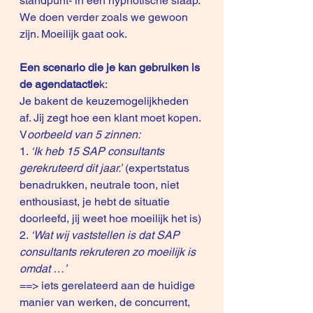
standpunt- in een hypnotische slaap. 
We doen verder zoals we gewoon 
zijn. Moeilijk gaat ook.
Een scenario die je kan gebruiken is 
de agendatactie
k: 
Je bakent de keuzemogelijkheden 
af. Jij zegt hoe een klant moet kopen. 
V
oorbeeld van 5 zinnen:
1. 
‘Ik heb 15 SAP consultants 
gerekruteerd dit jaar.’
 (expertstatus 
benadrukken, neutrale toon, niet 
enthousiast, je hebt de situatie 
doorleefd, jij weet hoe moeilijk het is)
2. 
‘Wat wij vaststellen is dat SAP 
consultants rekruteren zo moeilijk is 
omdat …’ 
==> iets gerelateerd aan de huidige 
manier van werken, de concurrent, 