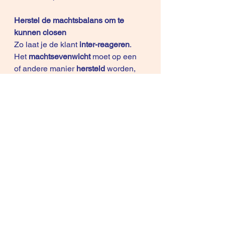
Herstel de machtsbalans om te 
kunnen closen
Zo laat je de klant 
inter-reageren
. 
Het 
machtsevenwicht
 moet op een 
of andere manier 
hersteld 
worden, 
anders kun je niet closen. Om te 
closen moet de klant autonomie 
ervaren zodat hij/zij het gevoel heeft 
dat hij/zij meebeslist. Dus we moeten 
ons idee nog steeds verkopen, zelfs 
als ben je “de EXPERT”.
==> Deze stap wordt overgeslagen 
door de goeroe -experts: ze zijn zo 
overtuigd van hun gelijk en omwille 
van een emotionele energie slikt de 
klant dat. 
Tjakka!
  Weet dat goeroe-
experts hun klanten ook uitkiezen. 