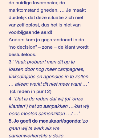
de huidige leverancier, de 
marktomstandigheden, … Je maakt 
duidelijk dat deze situatie zich niet 
vanzelf oplost, dus het is niet van 
voorbijgaande aard!
Anders kom je gegarandeerd in de 
“no decision” – zone = de klant wordt 
besluiteloos.
3. ‘
Vaak probeert men dit op te 
lossen door nog meer campagnes, 
linkedinjobs en agencies in te zetten 
… alleen werkt dit niet meer want …’
 (cf. reden in punt 2)
4.
 ‘Dat is de reden dat wij (of ‘onze 
klanten’) het zo aanpakken …/dat wij 
eens moeten samenzitten …/ …’
5. Je geeft de menukaart/agenda:
‘zo 
gaan wij te werk als we 
samenwerken/als u deze 