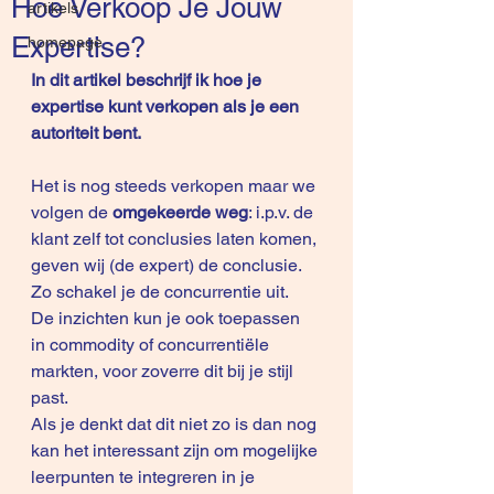
Hoe Verkoop Je Jouw
artikels
Expertise?
homepage
In dit artikel beschrijf ik hoe je 
expertise kunt verkopen als je een 
autoriteit bent.
Het is nog steeds verkopen maar we 
volgen de 
omgekeerde weg
: i.p.v. de 
klant zelf tot conclusies laten komen, 
geven wij (de expert) de conclusie. 
Zo schakel je de concurrentie uit.
De inzichten kun je ook toepassen 
in commodity of concurrentiële 
markten, voor zoverre dit bij je stijl 
past.
Als je denkt dat dit niet zo is dan nog 
kan het interessant zijn om mogelijke 
leerpunten te integreren in je 