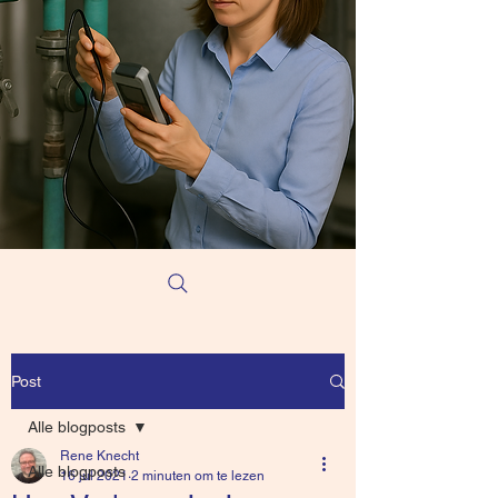
Post
Alle blogposts
Rene Knecht
Alle blogposts
16 jul 2021
2 minuten om te lezen