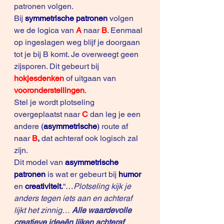
patronen volgen.
Bij 
symmetrische patronen
 volgen 
we de logica van 
A
naar 
B
. Eenmaal 
op ingeslagen weg blijf je doorgaan 
tot je bij B komt. Je overweegt geen 
zijsporen. Dit gebeurt bij 
hokjesdenken
of uitgaan van 
vooronderstellingen
.
Stel je wordt plotseling 
overgeplaatst naar 
C 
dan leg je een 
andere 
(
asymmetrische
)
 route af 
naar
 B
,
 dat achteraf ook logisch zal 
zijn.
Dit model van
asymmetrische 
patronen 
is wat er gebeurt bij 
humor
en 
creativiteit
.
“…
Plotseling kijk je 
anders tegen iets aan en achteraf 
lijkt het zinnig… 
Alle waardevolle 
creatieve ideeën lijken achteraf 