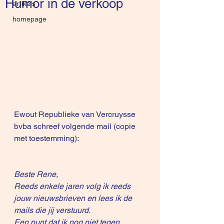
Humor in de verkoop
artikels
homepage
Ewout Republieke
 van 
Vercruysse 
bvba 
schreef volgende mail (copie 
met toestemming):
Beste Rene,
Reeds enkele jaren volg ik reeds 
jouw nieuwsbrieven en lees ik de 
mails die jij verstuurd.
Een punt dat ik nog niet tegen 